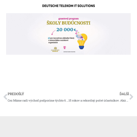
Prev
Ď
PREDOŠLÝ
ĎALŠÍ
Cez Máme radi východ podporíme týchto 6 zaujímavých projektov
15 rokov a rekordný počet účastníkov. Aká bola Karpatská vandrovka?