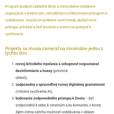
Program podporí základné školy a mimovládne neziskové
organizácie s kreatívnym, netradičným a inkluzívnym prístupom k
vzdelávaniu. Umožní im preberať nové trendy, skúšať nové
prístupy, prinášať a šíriť inovácie a tvorivo sa postaviť k
vyučovaniu.
Projekty sa musia zamerať na minimálne jednu z
týchto tém:
rozvoj kritického myslenia a schopnosť rozpoznávať
dezinformácie a hoaxy
(prioritná
oblasť),
zodpovedný a spravodlivý rozvoj digitálnej gramotnosti
(vrátane využívania AI),
budovanie zodpovedného prístupu k životu
– byť
zodpovedný k sebe, k ostatným a ku komunite, v ktorej
žijem (téma zahŕňa možnosť vzdelávania v oblasti