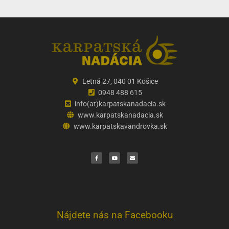
Letná 27, 040 01 Košice
0948 488 615
info(at)karpatskanadacia.sk
www.karpatskanadacia.sk
www.karpatskavandrovka.sk
F
Y
E
a
o
n
c
u
v
e
t
e
b
u
l
o
b
o
o
e
p
k
e
Nájdete nás na Facebooku