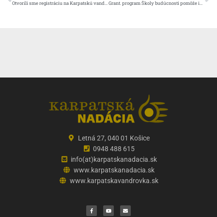
Otvorili sme registráciu na Karpatskú vandrovku
Grant. program Školy budúcnosti pomôže inovatívnym základným školám a mimovládkam
Letná 27, 040 01 Košice
0948 488 615
info(at)karpatskanadacia.sk
www.karpatskanadacia.sk
www.karpatskavandrovka.sk
F
Y
E
a
o
n
c
u
v
e
t
e
b
u
l