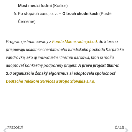
Most medzi ľuďmi
(Košice)
Po stopách času, o. z. –
O troch chodníkoch
(Pusté
Čemerné)
Program je financovaný z
Fondu Máme radi východ
, do ktorého
prispievajú účastníci charitatívneho turistického pochodu Karpatská
vandrovka, ako aj individuálni i firemní darcovia, ktorí si môžu
adoptovať konkrétny podporený projekt.
A práve
projekt Skill-In
2.0 organizácie Ženský algoritmus si adoptovala spoločnosť
Deutsche Telekom Services Europe Slovakia s.r.o.
Prev
Ď
PREDOŠLÝ
ĎALŠÍ