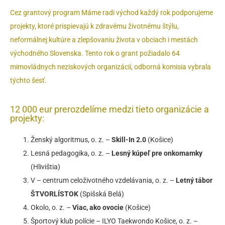
Cez grantový program Máme radi východ každý rok podporujeme
projekty, ktoré prispievajú k zdravému životnému štýlu,
neformálnej kultúre a zlepšovaniu života v obciach i mestách
východného Slovenska. Tento rok o grant požiadalo 64
mimovládnych neziskových organizácií, odborná komisia vybrala
týchto šesť.
12 000 eur prerozdelíme medzi tieto organizácie a
projekty:
Ženský algoritmus, o. z. –
Skill-In 2.0
(Košice)
Lesná pedagogika, o. z. –
Lesný kúpeľ pre onkomamky
(Hlivištia)
V – centrum celoživotného vzdelávania, o. z. –
Letný tábor
ŠTVORLÍSTOK
(Spišská Belá)
Okolo, o. z. –
Viac, ako ovocie
(Košice)
Športový klub polície – ILYO Taekwondo Košice, o. z. –