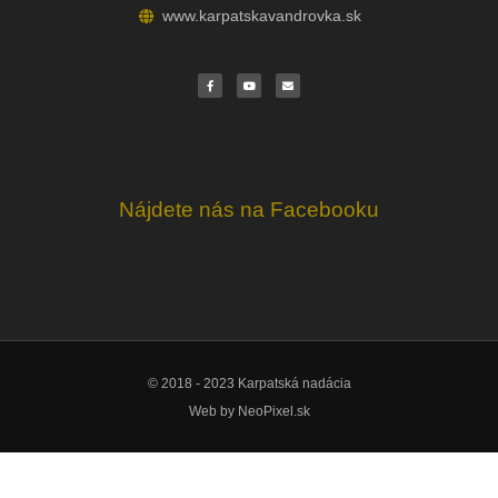
www.karpatskavandrovka.sk
F
Y
E
a
o
n
c
u
v
e
t
e
b
u
l
o
b
o
o
e
p
k
e
Nájdete nás na Facebooku
© 2018 - 2023 Karpatská nadácia
Web by
NeoPixel.sk