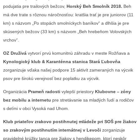
podujatia pre trailových bežcov,
Horský Beh Smolník 2018.
Beh
má dve trate s rôznou náročnosťou: kratšia trať je pre juniorov (11
km) s názvom „Po stopách smolníckych baníkov“ a dlhšia je pre
skúsených bežcov (33 km) s názvom „Beh hrebeňom Volovských
vrchov“.
OZ Druživá
vytvorí prvú komunitnú záhradu v meste Rožňava a
Kynologický klub & Karanténna stanica Stará Ľubovňa
zorganizuje vďaka našej podpore 15 aktivít zameraných na výcvik
psov pre širokú verejnosť bez poplatku za výcvik.
Organizácia
Prameň radosti
vylepší priestory
Klubovne – zóny
bez mobilu a internetu
pre stretávanie sa mladých ľudí a rodičov
s deťmi v obci Vysoká nad Uhom.
Klub priateľov zrakovo postihnutej mládeže pri SOŠ pre žiakov
so zrakovým postihnutím internátnej v Levoči
zorganizuje
pravidelné krúžky tanca pre žiakov s hendikepom, ktorí neskôr