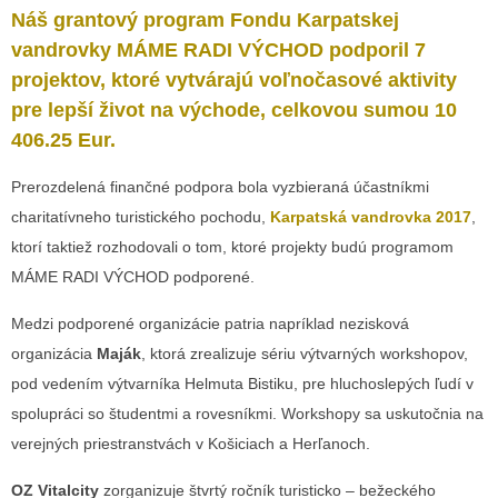
Náš grantový program
Fondu Karpatskej
vandrovky MÁME RADI VÝCHOD
podporil 7
projektov, ktoré vytvárajú voľnočasové aktivity
pre lepší život na východe, celkovou sumou 10
406.25 Eur.
Prerozdelená finančné podpora bola vyzbieraná účastníkmi
charitatívneho turistického pochodu,
Karpatská vandrovka 2017
,
ktorí taktiež rozhodovali o tom, ktoré projekty budú programom
MÁME RADI VÝCHOD podporené.
Medzi podporené organizácie patria napríklad nezisková
organizácia
Maják
, ktorá zrealizuje sériu výtvarných workshopov,
pod vedením výtvarníka Helmuta Bistiku, pre hluchoslepých ľudí v
spolupráci so študentmi a rovesníkmi. Workshopy sa uskutočnia na
verejných priestranstvách v Košiciach a Herľanoch.
OZ Vitalcity
zorganizuje štvrtý ročník turisticko – bežeckého