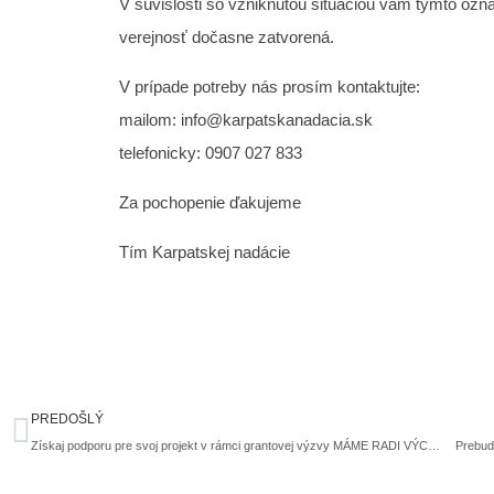
V súvislosti so vzniknutou situáciou vám týmto ozn
verejnosť dočasne zatvorená.
V prípade potreby nás prosím kontaktujte:
mailom: info@karpatskanadacia.sk
telefonicky: 0907 027 833
Za pochopenie ďakujeme
Tím Karpatskej nadácie
Prev
PREDOŠLÝ
Získaj podporu pre svoj projekt v rámci grantovej výzvy MÁME RADI VÝCHOD
Prebuď