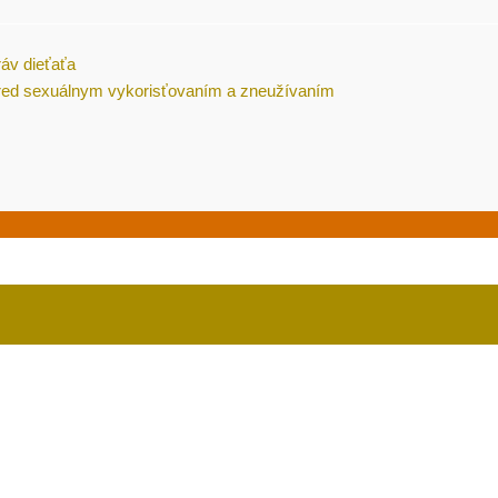
ráv dieťaťa
pred sexuálnym vykorisťovaním a zneužívaním