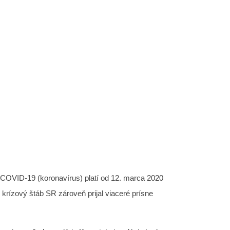
 dočasne zatvorená
IDANÉ
17.03.2020
 COVID-19 (koronavírus) platí od 12. marca 2020
 krízový štáb SR zároveň prijal viaceré prísne