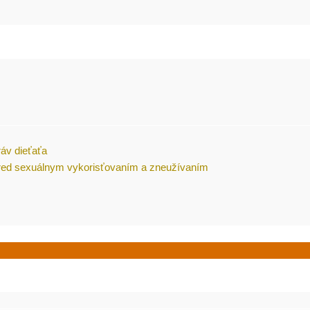
ráv dieťaťa
pred sexuálnym vykorisťovaním a zneužívaním