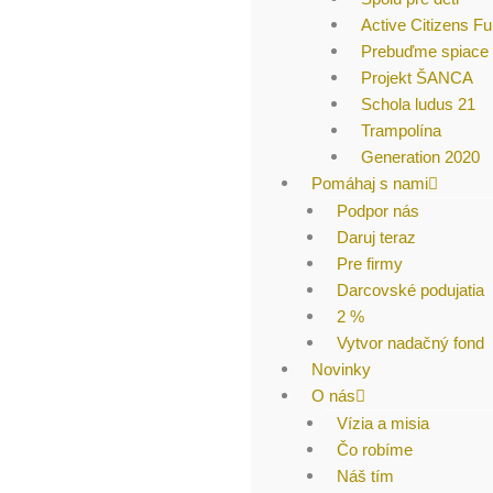
Active Citizens F
Prebuďme spiace 
Projekt ŠANCA
Schola ludus 21
Trampolína
Generation 2020
Pomáhaj s nami
Podpor nás
Daruj teraz
Pre firmy
Darcovské podujatia
2 %
Vytvor nadačný fond
Novinky
O nás
Vízia a misia
Čo robíme
Náš tím