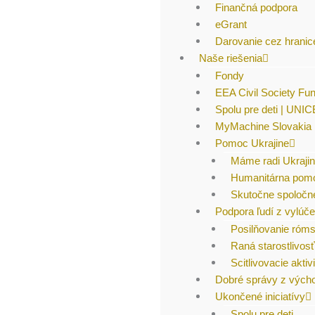
Finančná podpora
eGrant
Darovanie cez hranic
Naše riešenia
Fondy
EEA Civil Society Fu
Spolu pre deti | UNI
MyMachine Slovakia
Pomoc Ukrajine
Máme radi Ukraji
Humanitárna pom
Skutočne spoločne
Podpora ľudí z vylú
Posilňovanie róm
Raná starostlivosť
Scitlivovacie aktivi
Dobré správy z vých
Ukončené iniciatívy
Spolu pre deti