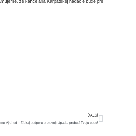
amujeme, že kancelária Karpatskej nadácie bude pre
Ďalšie
ĎALŠÍ
me Východ – Získaj podporu pre svoj nápad a prebuď Tvoju obec!