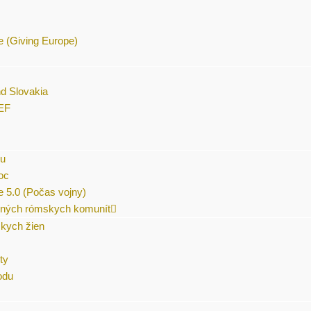
e (Giving Europe)
nd Slovakia
CEF
nu
oc
 5.0 (Počas vojny)
čených rómskych komunít
skych žien
ty
odu