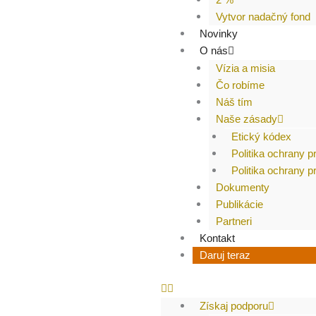
Vytvor nadačný fond
Novinky
O nás
Vízia a misia
Čo robíme
Náš tím
Naše zásady
Etický kódex
Politika ochrany p
Politika ochrany 
Dokumenty
Publikácie
Partneri
Kontakt
Daruj teraz
Získaj podporu