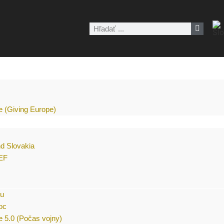
Vyhľadať
e (Giving Europe)
nd Slovakia
CEF
nu
oc
 5.0 (Počas vojny)