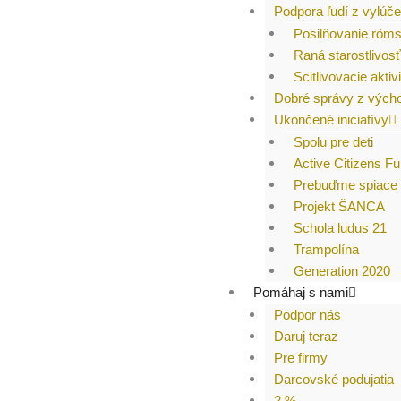
Podpora ľudí z vylú
Posilňovanie róm
Raná starostlivosť
Scitlivovacie aktivi
Dobré správy z vých
Ukončené iniciatívy
Spolu pre deti
Active Citizens F
Prebuďme spiace 
Projekt ŠANCA
Schola ludus 21
Trampolína
Generation 2020
Pomáhaj s nami
Podpor nás
Daruj teraz
Pre firmy
Darcovské podujatia
2 %