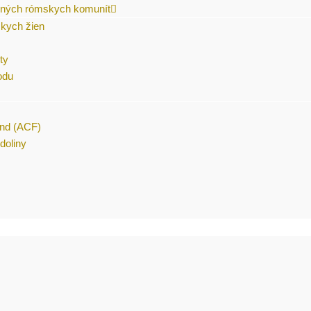
čených rómskych komunít
skych žien
ty
odu
und (ACF)
doliny