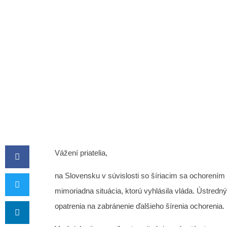
Kancelária KN
PR
Vážení priatelia,
na Slovensku v súvislosti so šíriacim sa ochorením
mimoriadna situácia, ktorú vyhlásila vláda. Ústredný
opatrenia na zabránenie ďalšieho šírenia ochorenia.