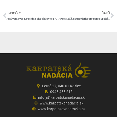
Prev
Ď
PREDOŠLÝ
ĎALŠÍ
Pozývame vás na tréning, ako efektívne pracovať s mladými dobrovoľníkmi.
POZOR! Blíži sa uzávierka programu Spoločne pre región.
Letná 27, 040 01 Košice
0948 488 615
info(at)karpatskanadacia.sk
www.karpatskanadacia.sk
www.karpatskavandrovka.sk