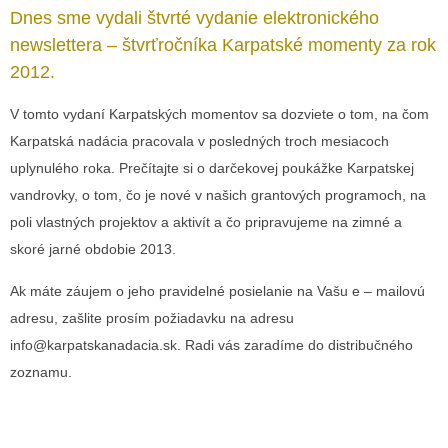
Dnes sme vydali štvrté vydanie elektronického
newslettera – štvrťročníka Karpatské momenty za rok
2012.
V tomto vydaní Karpatských momentov sa dozviete o tom, na čom
Karpatská nadácia pracovala v posledných troch mesiacoch
uplynulého roka. Prečítajte si o darčekovej poukážke Karpatskej
vandrovky, o tom, čo je nové v našich grantových programoch, na
poli vlastných projektov a aktivít a čo pripravujeme na zimné a
skoré jarné obdobie 2013.
Ak máte záujem o jeho pravidelné posielanie na Vašu e – mailovú
adresu, zašlite prosím požiadavku na adresu
info@karpatskanadacia.sk. Radi vás zaradíme do distribučného
zoznamu.