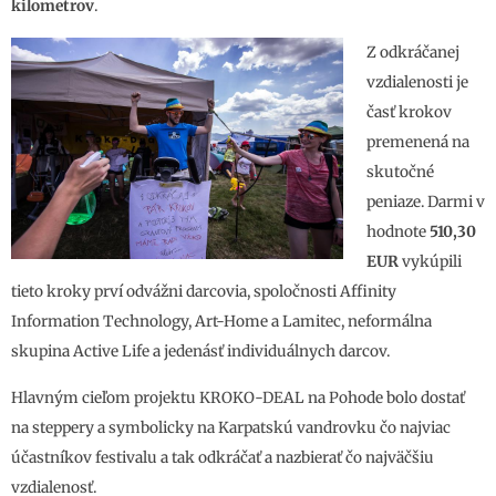
kilometrov
.
Z odkráčanej
vzdialenosti je
časť krokov
premenená na
skutočné
peniaze. Darmi v
hodnote
510,30
EUR
vykúpili
tieto kroky prví odvážni darcovia, spoločnosti Affinity
Information Technology, Art-Home a Lamitec, neformálna
skupina Active Life a jedenásť individuálnych darcov.
Hlavným cieľom projektu KROKO-DEAL na Pohode bolo dostať
na steppery a symbolicky na Karpatskú vandrovku čo najviac
účastníkov festivalu a tak odkráčať a nazbierať čo najväčšiu
vzdialenosť.