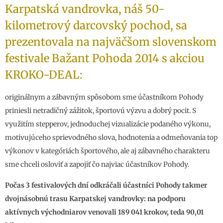
Karpatská vandrovka, náš 50-
kilometrový darcovský pochod, sa
prezentovala na najväčšom slovenskom
festivale Bažant Pohoda 2014 s akciou
KROKO-DEAL:
originálnym a zábavným spôsobom sme účastníkom Pohody
priniesli netradičný zážitok, športovú výzvu a dobrý pocit. S
využitím stepperov, jednoduchej vizualizácie podaného výkonu,
motivujúceho sprievodného slova, hodnotenia a odmeňovania top
výkonov v kategóriách športového, ale aj zábavného charakteru
sme chceli osloviť a zapojiť čo najviac účastníkov Pohody.
Počas 3 festivalových dní odkráčali účastníci Pohody takmer
dvojnásobnú trasu Karpatskej vandrovky: na podporu
aktívnych východniarov venovali 189 041 krokov, teda 90,01