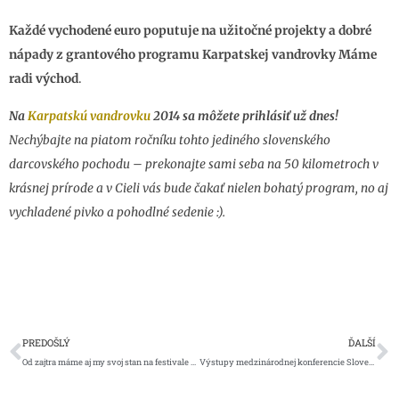
Každé vychodené euro poputuje na užitočné projekty a dobré
nápady z grantového programu Karpatskej vandrovky Máme
radi východ
.
Na
Karpatskú vandrovku
2014 sa môžete prihlásiť už dnes!
Nechýbajte na piatom ročníku tohto jediného slovenského
darcovského pochodu – prekonajte sami seba na 50 kilometroch v
krásnej prírode a v Cieli vás bude čakať nielen bohatý program, no aj
vychladené pivko a pohodlné sedenie :).
Prev
Ď
PREDOŠLÝ
ĎALŠÍ
Od zajtra máme aj my svoj stan na festivale Bažant Pohoda 2014!
Výstupy medzinárodnej konferencie Slovensko – Ukrajina