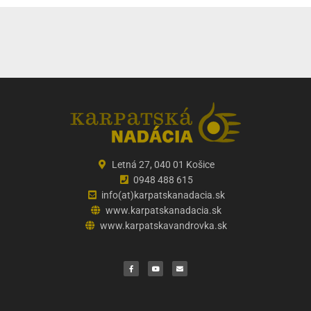
Letná 27, 040 01 Košice
0948 488 615
info(at)karpatskanadacia.sk
www.karpatskanadacia.sk
www.karpatskavandrovka.sk
F
Y
E
a
o
n
c
u
v
e
t
e
b
u
l
o
b
o
o
e
p
k
e