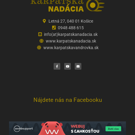
Letná 27, 040 01 Košice
0948 488 615
info(at)karpatskanadacia.sk
www.karpatskanadacia.sk
www.karpatskavandrovka.sk
F
Y
E
a
o
n
c
u
v
e
t
e
b
u
l
o
b
o
o
e
p
k
e
Nájdete nás na Facebooku