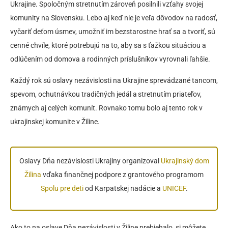
Ukrajine. Spoločným stretnutím zároveň posilnili vzťahy svojej
komunity na Slovensku. Lebo aj keď nie je veľa dôvodov na radosť,
vyčariť deťom úsmev, umožniť im bezstarostne hrať sa a tvoriť, sú
cenné chvíle, ktoré potrebujú na to, aby sa s ťažkou situáciou a
odlúčením od domova a rodinných príslušníkov vyrovnali ľahšie.
Každý rok sú oslavy nezávislosti na Ukrajine sprevádzané tancom,
spevom, ochutnávkou tradičných jedál a stretnutím priateľov,
známych aj celých komunít. Rovnako tomu bolo aj tento rok v
ukrajinskej komunite v Žiline.
Oslavy Dňa nezávislosti Ukrajiny organizoval
Ukrajinský dom
Žilina
vďaka finančnej podpore z grantového programom
Spolu pre deti
od Karpatskej nadácie a
UNICEF
.
Ako to na oslave Dňa nezávislosti v Žiline prebiehalo, si môžete