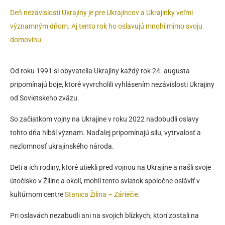
Deň nezávislosti Ukrajiny je pre Ukrajincov a Ukrajinky veľmi
významným dňom. Aj tento rok ho oslavujú mnohí mimo svoju
domovinu.
Od roku 1991 si obyvatelia Ukrajiny každý rok 24. augusta
pripomínajú boje, ktoré vyvrcholili vyhlásením nezávislosti Ukrajiny
od Sovietskeho zväzu.
So začiatkom vojny na Ukrajine v roku 2022 nadobudli oslavy
tohto dňa hlbší význam. Naďalej pripomínajú silu, vytrvalosť a
nezlomnosť ukrajinského národa.
Deti a ich rodiny, ktoré utiekli pred vojnou na Ukrajine a našli svoje
útočisko v Žiline a okolí, mohli tento sviatok spoločne osláviť v
kultúrnom centre
Stanica Žilina – Záriečie
.
Pri oslavách nezabudli ani na svojich blízkych, ktorí zostali na