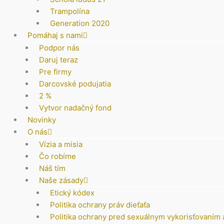
Trampolína
Generation 2020
Pomáhaj s nami
Podpor nás
Daruj teraz
Pre firmy
Darcovské podujatia
2 %
Vytvor nadačný fond
Novinky
O nás
Vízia a misia
Čo robíme
Náš tím
Naše zásady
Etický kódex
Politika ochrany práv dieťaťa
Politika ochrany pred sexuálnym vykorisťovaním