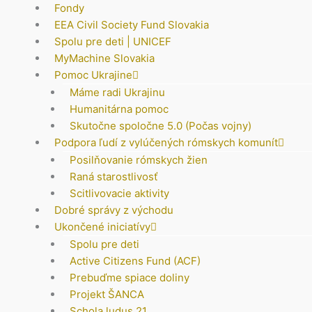
Fondy
EEA Civil Society Fund Slovakia
Spolu pre deti | UNICEF
MyMachine Slovakia
Pomoc Ukrajine
Máme radi Ukrajinu
Humanitárna pomoc
Skutočne spoločne 5.0 (Počas vojny)
Podpora ľudí z vylúčených rómskych komunít
Posilňovanie rómskych žien
Raná starostlivosť
Scitlivovacie aktivity
Dobré správy z východu
Ukončené iniciatívy
Spolu pre deti
Active Citizens Fund (ACF)
Prebuďme spiace doliny
Projekt ŠANCA
Schola ludus 21