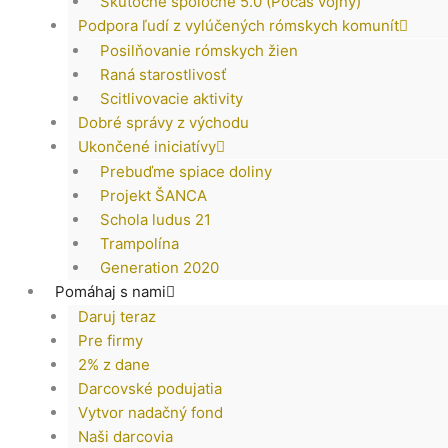
Skutočne spoločne 5.0 (Počas vojny)
Podpora ľudí z vylúčených rómskych komunít
Posilňovanie rómskych žien
Raná starostlivosť
Scitlivovacie aktivity
Dobré správy z východu
Ukončené iniciatívy
Prebuďme spiace doliny
Projekt ŠANCA
Schola ludus 21
Trampolína
Generation 2020
Pomáhaj s nami
Daruj teraz
Pre firmy
2% z dane
Darcovské podujatia
Vytvor nadačný fond
Naši darcovia