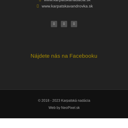
www.karpatskavandrovka.sk
F
Y
E
a
o
n
c
u
v
e
t
e
b
u
l
o
b
o
o
e
p
k
e
Nájdete nás na Facebooku
© 2018 - 2023 Karpatská nadácia
Web by
NeoPixel.sk