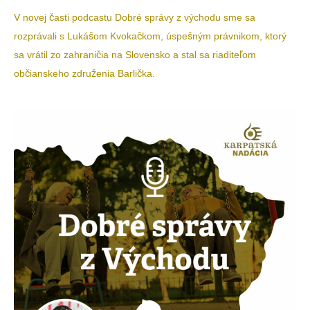
V novej časti podcastu Dobré správy z východu sme sa
rozprávali s Lukášom Kvokačkom, úspešným právnikom, ktorý
sa vrátil zo zahraničia na Slovensko a stal sa riaditeľom
občianskeho združenia Barlička.