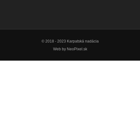
© 2018 - 2023 Karpatská nadácia
Web by
NeoPixel.sk