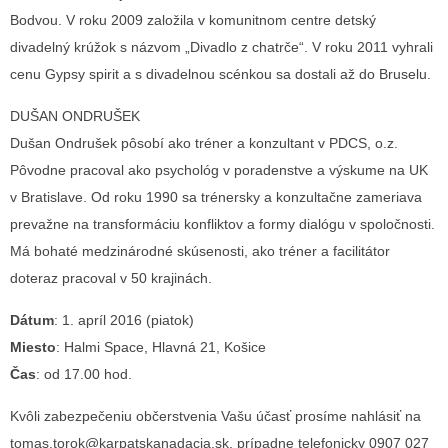
Bodvou. V roku 2009 založila v komunitnom centre detský
divadelný krúžok s názvom „Divadlo z chatrče“. V roku 2011 vyhrali
cenu Gypsy spirit a s divadelnou scénkou sa dostali až do Bruselu.
DUŠAN ONDRUŠEK
Dušan Ondrušek pôsobí ako tréner a konzultant v PDCS, o.z.
Pôvodne pracoval ako psychológ v poradenstve a výskume na UK
v Bratislave. Od roku 1990 sa trénersky a konzultačne zameriava
prevažne na transformáciu konfliktov a formy dialógu v spoločnosti.
Má bohaté medzinárodné skúsenosti, ako tréner a facilitátor
doteraz pracoval v 50 krajinách.
Dátum
: 1. apríl 2016 (piatok)
Miesto
: Halmi Space, Hlavná 21, Košice
Čas
: od 17.00 hod.
Kvôli zabezpečeniu občerstvenia Vašu účasť prosíme nahlásiť na
tomas.torok@karpatskanadacia.sk, prípadne telefonicky 0907 027