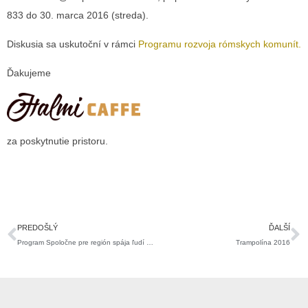
833 do 30. marca 2016 (streda).
Diskusia sa uskutoční v rámci
Programu rozvoja rómskych komunít.
Ďakujeme
za poskytnutie pristoru.
Prev
Ď
PREDOŠLÝ
ĎALŠÍ
Program Spoločne pre región spája ľudí na základe spoločných záujmov.
Trampolína 2016