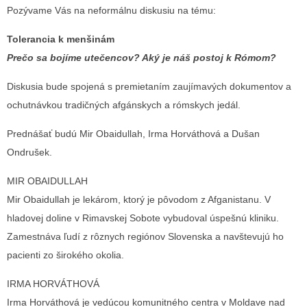
Pozývame Vás na neformálnu diskusiu na tému:
Tolerancia k menšinám
Prečo sa bojíme utečencov? Aký je náš postoj k Rómom?
Diskusia bude spojená s premietaním zaujímavých dokumentov a
ochutnávkou tradičných afgánskych a rómskych jedál.
Prednášať budú Mir Obaidullah, Irma Horváthová a Dušan
Ondrušek.
MIR OBAIDULLAH
Mir Obaidullah je lekárom, ktorý je pôvodom z Afganistanu. V
hladovej doline v Rimavskej Sobote vybudoval úspešnú kliniku.
Zamestnáva ľudí z rôznych regiónov Slovenska a navštevujú ho
pacienti zo širokého okolia.
IRMA HORVÁTHOVÁ
Irma Horváthová je vedúcou komunitného centra v Moldave nad