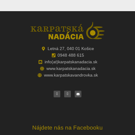
Letná 27, 040 01 Košice
0948 488 615
info(at)karpatskanadacia.sk
www.karpatskanadacia.sk
www.karpatskavandrovka.sk
F
Y
E
a
o
n
c
u
v
e
t
e
b
u
l
o
b
o
o
e
p
k
e
Nájdete nás na Facebooku