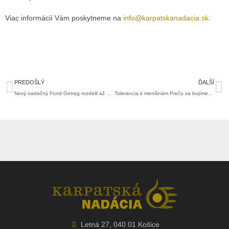
Viac informácií Vám poskytneme na
info@karpatskanadacia.sk
.
Prev
Ďa
PREDOŠLÝ
ĎALŠÍ
Nový nadačný Fond Getrag rozdelil až 50 000 Eur
Tolerancia k menšinám Prečo sa bojíme utečencov? Aký je náš postoj k Rómom?
Letná 27, 040 01 Košice