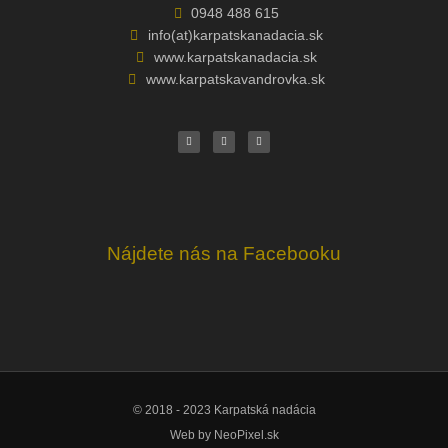
0948 488 615
info(at)karpatskanadacia.sk
www.karpatskanadacia.sk
www.karpatskavandrovka.sk
F
Y
E
a
o
n
c
u
v
e
t
e
b
u
l
o
b
o
o
e
p
k
e
Nájdete nás na Facebooku
© 2018 - 2023 Karpatská nadácia
Web by
NeoPixel.sk