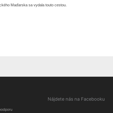
tického Maďarska sa vydala touto cestou.
Nájdete nás na Facebooku
 podporu