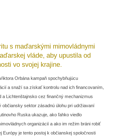
aritu s maďarskými mimovládnymi
ďarskej vláde, aby upustila od
ti vo svojej krajine.
da Viktora Orbána kampaň spochybňujúcu
í a snaží sa získať kontrolu nad ich financovaním,
nd a Lichtenštajnsko cez finančný mechanizmus
 občiansky sektor zásadnú úlohu pri udržiavaní
utinovho Ruska ukazuje, ako ľahko viedlo
imovládnych organizácií a ako im režim bráni robiť
 Európy je tento postoj k občianskej spoločnosti