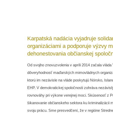
Karpatská nadácia vyjadruje solid
organizáciami a podporuje výzvy ma
dehonestovania občianskej spoločnos
Od svojho znovuzvolenia v apríli 2014 začala vlá
dôveryhodnosť maďarských mimovládnych organizáci
ktorú im nezávisle na vláde poskytujú Nórsko, Isla
EHP. V demokratickej spoločnosti zohráva nezávislý
rovnováhy pri výkone verejnej moci. Skúsenosť z P
šikanovanie občianskeho sektora ku kriminalizácii m
svoju prácu. Sme presvedčení, že v regióne Strednej