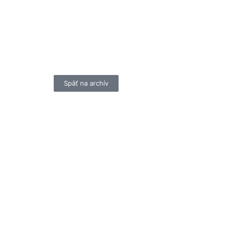
Späť na archív
nsku