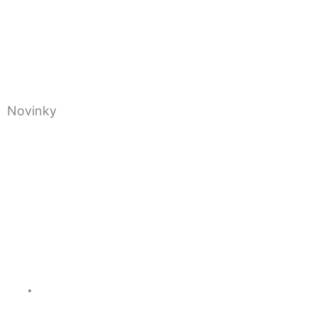
Novinky
Vláda Maďarskej repu
sp