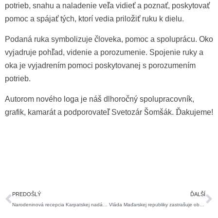
potrieb, snahu a naladenie veľa vidieť a poznať, poskytovať
pomoc a spájať tých, ktorí vedia priložiť ruku k dielu.
Podaná ruka symbolizuje človeka, pomoc a spoluprácu. Oko
vyjadruje pohľad, videnie a porozumenie. Spojenie ruky a
oka je vyjadrením pomoci poskytovanej s porozumením
potrieb.
Autorom nového loga je náš dlhoročný spolupracovník,
grafik, kamarát a podporovateľ Svetozár Šomšák. Ďakujeme!
Prev
Ď
PREDOŠLÝ
ĎALŠÍ
Narodeninová recepcia Karpatskej nadácie
Vláda Maďarskej republiky zastrašuje občiansku spoločnosť.