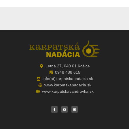
Letná 27, 040 01 Košice
0948 488 615
info(at)karpatskanadacia.sk
www.karpatskanadacia.sk
www.karpatskavandrovka.sk
F
Y
E
a
o
n
c
u
v
e
t
e
b
u
l
o
b
o
o
e
p
k
e