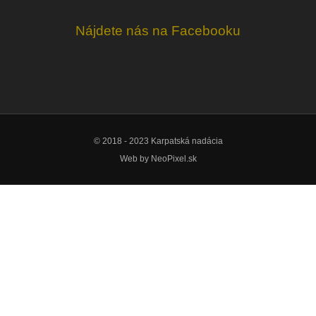
Nájdete nás na Facebooku
© 2018 - 2023 Karpatská nadácia
Web by
NeoPixel.sk