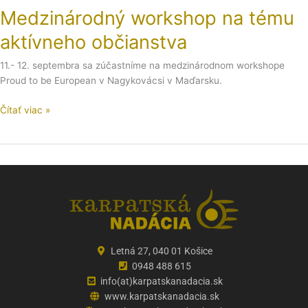
Medzinárodný workshop na tému
aktívneho občianstva
11.- 12. septembra sa zúčastníme na medzinárodnom workshope
Proud to be European v Nagykovácsi v Maďarsku.
Čítať viac »
Letná 27, 040 01 Košice
0948 488 615
info(at)karpatskanadacia.sk
www.karpatskanadacia.sk