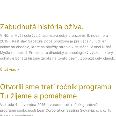
Zabudnutá
história
Zabudnutá história ožíva.
ožíva.
V Nižnej Myšli odkrývajú tajomstvá doby bronzovej. 6. novembra
2015 – Rastislav Sabatula Doba bronzová je pre väčšinu ľudí len
odkaz na obdobie, ktoré sa navždy stratilo v dejinách. V obci Nižná
Myšľa to neplatí. Prebieha tu dlhodobý archeologický výskum, ktorý
odhaľuje bohatú históriu života na tomto území. Zobraziť celý článok.
Čítať viac »
Otvorili sme tretí ročník programu
Otvorili
sme
Tu žijeme a pomáhame.
tretí
ročník
V stredu 4. novembra 2015 otvárame tretí ročník grantového
programu
programu spoločnosti Lear Corporation Seating Slovakia, s. r. o. Tu
Tu