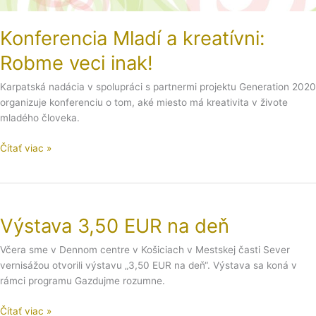
Konferencia Mladí a kreatívni:
Robme veci inak!
Karpatská nadácia v spolupráci s partnermi projektu Generation 2020
organizuje konferenciu o tom, aké miesto má kreativita v živote
mladého človeka.
Čítať viac »
Výstava
3,50
Výstava 3,50 EUR na deň
EUR
na
Včera sme v Dennom centre v Košiciach v Mestskej časti Sever
deň
vernisážou otvorili výstavu „3,50 EUR na deň“. Výstava sa koná v
rámci programu Gazdujme rozumne.
Čítať viac »