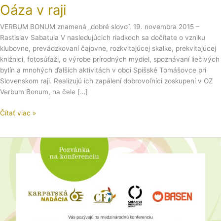
Oáza v raji
VERBUM BONUM znamená „dobré slovo“. 19. novembra 2015 –
Rastislav Sabatula V nasledujúcich riadkoch sa dočítate o vzniku
klubovne, prevádzkovaní čajovne, rozkvitajúcej skalke, prekvitajúcej
knižnici, fotosúťaži, o výrobe prírodných mydiel, spoznávaní liečivých
bylín a mnohých ďalších aktivitách v obci Spišské Tomášovce pri
Slovenskom raji. Realizujú ich zapálení dobrovoľníci zoskupení v OZ
Verbum Bonum, na čele […]
Čítať viac »
Konferencia
Mladí
a
kreatívni:
Robme
veci
inak!