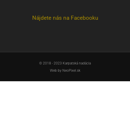
Nájdete nás na Facebooku
© 2018 - 2023 Karpatská nadácia
Web by
NeoPixel.sk