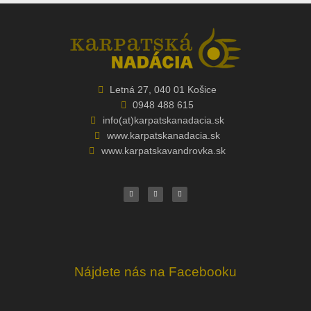
Letná 27, 040 01 Košice
0948 488 615
info(at)karpatskanadacia.sk
www.karpatskanadacia.sk
www.karpatskavandrovka.sk
F
Y
E
a
o
n
c
u
v
e
t
e
b
u
l
o
b
o
o
e
p
k
e
Nájdete nás na Facebooku