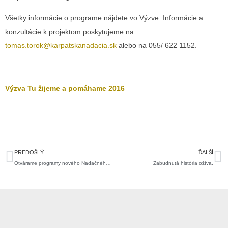
Všetky informácie o programe nájdete vo Výzve. Informácie a
konzultácie k projektom poskytujeme na
tomas.torok@karpatskanadacia.sk
alebo na 055/ 622 1152.
Výzva Tu žijeme a pomáhame 2016
Prev
Ďa
PREDOŠLÝ
ĎALŠÍ
Otvárame programy nového Nadačného fondu Getrag.
Zabudnutá história ožíva.