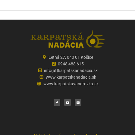
Letná 27, 040 01 Košice
0948 488 615
info(at)karpatskanadacia.sk
www.karpatskanadacia.sk
www.karpatskavandrovka.sk
F
Y
E
a
o
n
c
u
v
e
t
e
b
u
l
o
b
o
o
e
p
k
e