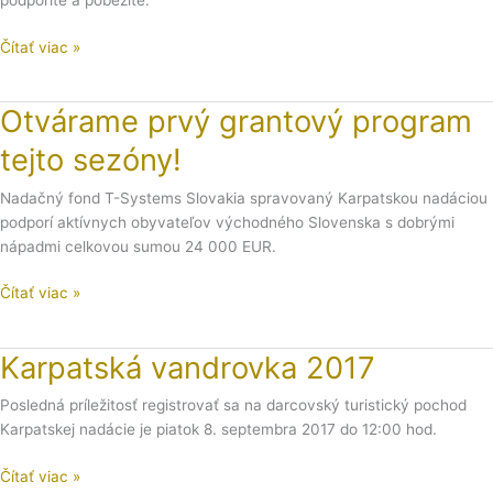
podporíte a pobežíte.
číslo
na
Čítať viac »
94.
MMM!
Otvárame prvý grantový program
Otvárame
prvý
tejto sezóny!
grantový
program
Nadačný fond T-Systems Slovakia spravovaný Karpatskou nadáciou
tejto
podporí aktívnych obyvateľov východného Slovenska s dobrými
sezóny!
nápadmi celkovou sumou 24 000 EUR.
Čítať viac »
Karpatská vandrovka 2017
Karpatská
vandrovka
Posledná príležitosť registrovať sa na darcovský turistický pochod
2017
Karpatskej nadácie je piatok 8. septembra 2017 do 12:00 hod.
Čítať viac »