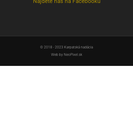
Nájdete nás na Facebooku
© 2018 - 2023 Karpatská nadácia
Web by
NeoPixel.sk