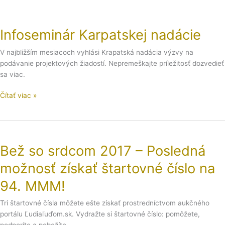
Infoseminár Karpatskej nadácie
V najbližším mesiacoch vyhlási Krapatská nadácia výzvy na
podávanie projektových žiadostí. Nepremeškajte príležitosť dozvedieť
sa viac.
Čítať viac »
Bež
so
Bež so srdcom 2017 – Posledná
srdcom
2017
možnosť získať štartovné číslo na
–
Posledná
94. MMM!
možnosť
Tri štartovné čísla môžete ešte získať prostredníctvom aukčného
získať
portálu Ľudiaľuďom.sk. Vydražte si štartovné číslo: pomôžete,
štartovné