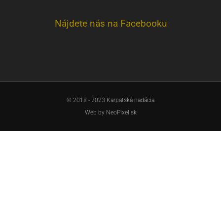
Nájdete nás na Facebooku
© 2018 - 2023 Karpatská nadácia
Web by
NeoPixel.sk