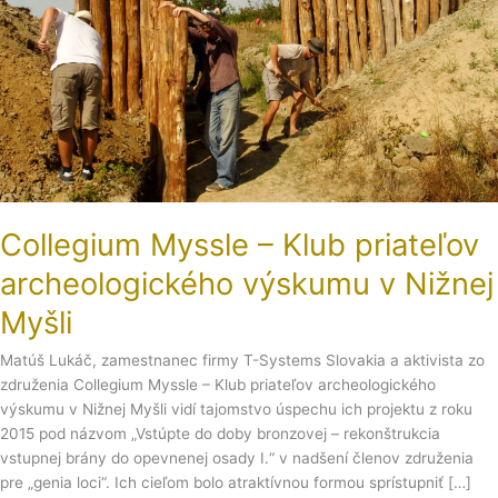
v
Nižnej
Myšli
Collegium Myssle – Klub priateľov
archeologického výskumu v Nižnej
Myšli
Matúš Lukáč, zamestnanec firmy T-Systems Slovakia a aktivista zo
združenia Collegium Myssle – Klub priateľov archeologického
výskumu v Nižnej Myšli vidí tajomstvo úspechu ich projektu z roku
2015 pod názvom „Vstúpte do doby bronzovej – rekonštrukcia
vstupnej brány do opevnenej osady I.“ v nadšení členov združenia
pre „genia loci“. Ich cieľom bolo atraktívnou formou sprístupniť […]