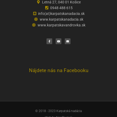
Letná 27, 040 01 Košice
0948 488 615
info(at)karpatskanadacia.sk
www.karpatskanadacia.sk
www.karpatskavandrovka.sk
F
Y
E
a
o
n
c
u
v
e
t
e
b
u
l
o
b
o
o
e
p
k
e
Nájdete nás na Facebooku
© 2018 - 2023 Karpatská nadácia