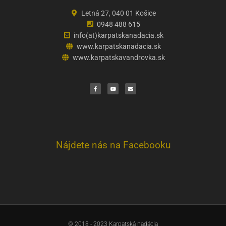
Letná 27, 040 01 Košice
0948 488 615
info(at)karpatskanadacia.sk
www.karpatskanadacia.sk
www.karpatskavandrovka.sk
F
Y
E
a
o
n
c
u
v
e
t
e
b
u
l
o
b
o
o
e
p
k
e
Nájdete nás na Facebooku
© 2018 - 2023 Karpatská nadácia