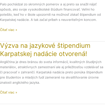
neuveriteľný
Palo pochádzal zo skromných pomerov a aj preto sa snažil nájsť
príbeh
spôsob, ako svoje vysokoškolské štúdium financovať. Veľmi ho
Pala
potešilo, keď ho v škole upozornili na možnosť získať štipendium od
Richvalského
Karpatskej nadácie. A tak začal príbeh s neuveriteľným koncom.
Čítať viac »
Výzva na jazykové štipendium
Výzva
na
Karpatskej nadácie otvorená!
jazykové
štipendium
Angličtina je dnes bránou do sveta informácií, kvalitných študijných
Karpatskej
materiálov, atraktívnych zamestnaní ale aj príležitosťou vzdelávať sa
nadácie
či pracovať v zahraničí. Karpatská nadácia preto ponúka štipendium
otvorená!
pre študentov a mladých ľudí zamerané na skvalitňovanie úrovne
znalosti anglického jazyka.
Čítať viac »