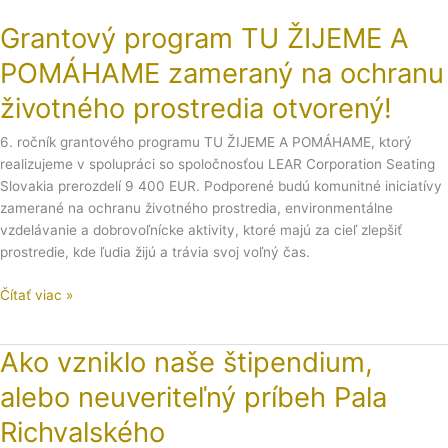
na
Grantový program TU ŽIJEME A
ochranu
životného
POMÁHAME zameraný na ochranu
prostredia
otvorený!
životného prostredia otvorený!
6. ročník grantového programu TU ŽIJEME A POMÁHAME, ktorý
realizujeme v spolupráci so spoločnosťou LEAR Corporation Seating
Slovakia prerozdelí 9 400 EUR. Podporené budú komunitné iniciatívy
zamerané na ochranu životného prostredia, environmentálne
vzdelávanie a dobrovoľnícke aktivity, ktoré majú za cieľ zlepšiť
prostredie, kde ľudia žijú a trávia svoj voľný čas.
Čítať viac »
Ako vzniklo naše štipendium,
Ako
vzniklo
alebo neuveriteľný príbeh Pala
naše
štipendium,
Richvalského
alebo