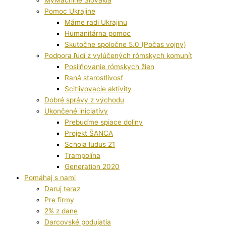
Pomoc Ukrajine
Máme radi Ukrajinu
Humanitárna pomoc
Skutočne spoločne 5.0 (Počas vojny)
Podpora ľudí z vylúčených rómskych komunít
Posilňovanie rómskych žien
Raná starostlivosť
Scitlivovacie aktivity
Dobré správy z východu
Ukončené iniciatívy
Prebuďme spiace doliny
Projekt ŠANCA
Schola ludus 21
Trampolína
Generation 2020
Pomáhaj s nami
Daruj teraz
Pre firmy
2% z dane
Darcovské podujatia