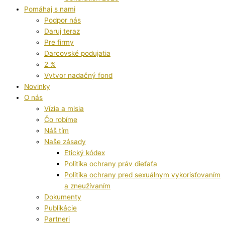
Pomáhaj s nami
Podpor nás
Daruj teraz
Pre firmy
Darcovské podujatia
2 %
Vytvor nadačný fond
Novinky
O nás
Vízia a misia
Čo robíme
Náš tím
Naše zásady
Etický kódex
Politika ochrany práv dieťaťa
Politika ochrany pred sexuálnym vykorisťovaním
a zneužívaním
Dokumenty
Publikácie
Partneri