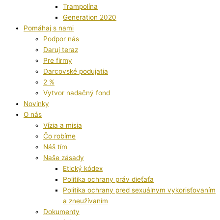
Trampolína
Generation 2020
Pomáhaj s nami
Podpor nás
Daruj teraz
Pre firmy
Darcovské podujatia
2 %
Vytvor nadačný fond
Novinky
O nás
Vízia a misia
Čo robíme
Náš tím
Naše zásady
Etický kódex
Politika ochrany práv dieťaťa
Politika ochrany pred sexuálnym vykorisťovaním
a zneužívaním
Dokumenty