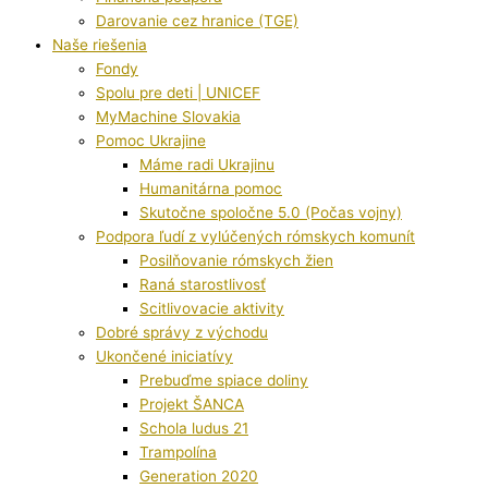
Darovanie cez hranice (TGE)
Naše riešenia
Fondy
Spolu pre deti | UNICEF
MyMachine Slovakia
Pomoc Ukrajine
Máme radi Ukrajinu
Humanitárna pomoc
Skutočne spoločne 5.0 (Počas vojny)
Podpora ľudí z vylúčených rómskych komunít
Posilňovanie rómskych žien
Raná starostlivosť
Scitlivovacie aktivity
Dobré správy z východu
Ukončené iniciatívy
Prebuďme spiace doliny
Projekt ŠANCA
Schola ludus 21
Trampolína
Generation 2020