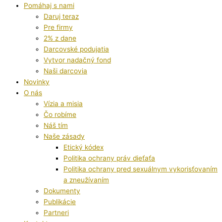
Pomáhaj s nami
Daruj teraz
Pre firmy
2% z dane
Darcovské podujatia
Vytvor nadačný fond
Naši darcovia
Novinky
O nás
Vízia a misia
Čo robíme
Náš tím
Naše zásady
Etický kódex
Politika ochrany práv dieťaťa
Politika ochrany pred sexuálnym vykorisťovaním
a zneužívaním
Dokumenty
Publikácie
Partneri