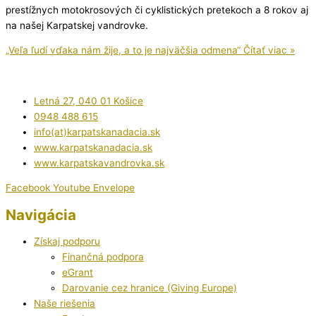
prestížnych motokrosových či cyklistických pretekoch a 8 rokov aj
na našej Karpatskej vandrovke.
„Veľa ľudí vďaka nám žije, a to je najväčšia odmena“
Čítať viac »
Letná 27, 040 01 Košice
0948 488 615
info(at)karpatskanadacia.sk
www.karpatskanadacia.sk
www.karpatskavandrovka.sk
Facebook
Youtube
Envelope
Navigácia
Získaj podporu
Finančná podpora
eGrant
Darovanie cez hranice (Giving Europe)
Naše riešenia