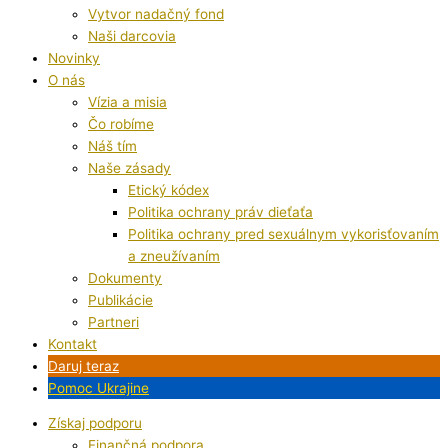
Vytvor nadačný fond
Naši darcovia
Novinky
O nás
Vízia a misia
Čo robíme
Náš tím
Naše zásady
Etický kódex
Politika ochrany práv dieťaťa
Politika ochrany pred sexuálnym vykorisťovaním
a zneužívaním
Dokumenty
Publikácie
Partneri
Kontakt
Daruj teraz
Pomoc Ukrajine
Získaj podporu
Finančná podpora