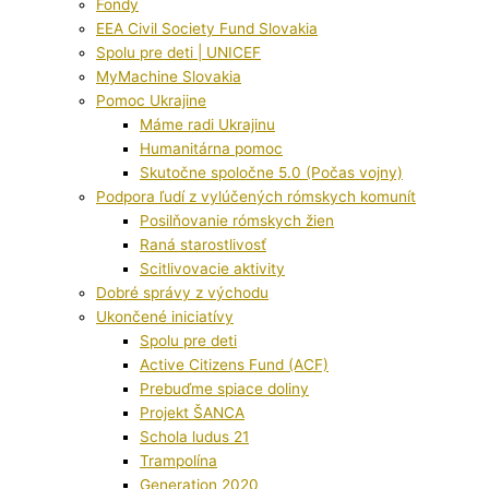
Fondy
EEA Civil Society Fund Slovakia
Spolu pre deti | UNICEF
MyMachine Slovakia
Pomoc Ukrajine
Máme radi Ukrajinu
Humanitárna pomoc
Skutočne spoločne 5.0 (Počas vojny)
Podpora ľudí z vylúčených rómskych komunít
Posilňovanie rómskych žien
Raná starostlivosť
Scitlivovacie aktivity
Dobré správy z východu
Ukončené iniciatívy
Spolu pre deti
Active Citizens Fund (ACF)
Prebuďme spiace doliny
Projekt ŠANCA
Schola ludus 21
Trampolína
Generation 2020