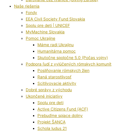
Naše riešenia
Fondy
EEA Civil Society Fund Slovakia
Spolu pre deti | UNICEF
MyMachine Slovakia
Pomoc Ukrajine
Máme radi Ukrajinu
Humanitárna pomoc
Skutočne spoločne 5.0 (Počas vojny)
Podpora ľudí z vylúčených rómskych komunít
Posilňovanie rómskych žien
Raná starostlivosť
Scitlivovacie aktivity
Dobré správy z východu
Ukončené iniciatívy
Spolu pre deti
Active Citizens Fund (ACF)
Prebuďme spiace doliny
Projekt ŠANCA
Schola ludus 21