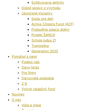
Scitlivovacie aktivity
Dobré správy z východu
Ukončené iniciatívy
Spolu pre deti
Active Citizens Fund (ACF)
Prebuďme spiace doliny
Projekt ŠANCA
Schola ludus 21
Trampolína
Generation 2020
Pomáhaj s nami
Podpor nás
Daruj teraz
Pre firmy
Darcovské podujatia
2 %
Vytvor nadačný fond
Novinky
O nás
Vízia a misia