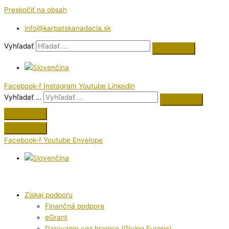
Preskočiť na obsah
info@karpatskanadacia.sk
Vyhľadať
Facebook-f
Instagram
Youtube
Linkedin
Vyhľadať …
Facebook-f
Youtube
Envelope
Získaj podporu
Finančná podpora
eGrant
Darovanie cez hranice (Giving Europe)