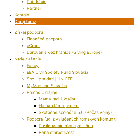
Publikácie
Partneri
Kontakt
Daruj teraz
Získaj podporu
Finančná podpora
eGrant
Darovanie cez hranice (Giving Europe)
Naše riešenia
Fondy
EEA Civil Society Fund Slovakia
Spolu pre deti | UNICEF
MyMachine Slovakia
Pomoc Ukrajine
Máme radi Ukrajinu
Humanitárna pomoc
Skutočne spoločne 5.0 (Počas vojny)
Podpora ľudí z vylúčených rómskych komunít
Posilňovanie rómskych žien
Raná starostlivosť