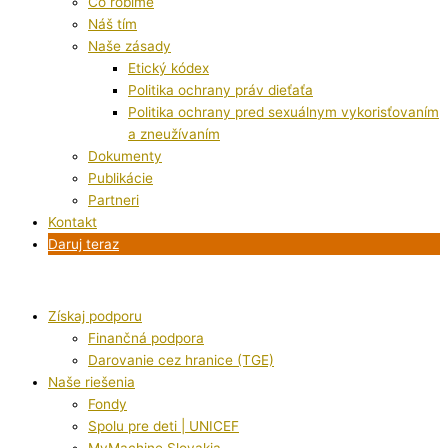
Čo robíme
Náš tím
Naše zásady
Etický kódex
Politika ochrany práv dieťaťa
Politika ochrany pred sexuálnym vykorisťovaním
a zneužívaním
Dokumenty
Publikácie
Partneri
Kontakt
Daruj teraz
Získaj podporu
Finančná podpora
Darovanie cez hranice (TGE)
Naše riešenia
Fondy
Spolu pre deti | UNICEF
MyMachine Slovakia