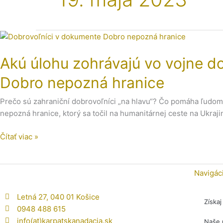
Akú
úlohu
Akú úlohu zohrávajú vo vojne do
zohrávajú
vo
Dobro nepozná hranice
vojne
dobro,
Prečo sú zahraniční dobrovoľníci „na hlavu“? Čo pomáha ľudom, 
humor
nepozná hranice, ktorý sa točil na humanitárnej ceste na Ukraji
a priateľstvá?
Pozrite
Čítať viac »
si
náš
nový
Navigác
mini
dokument
Letná 27, 040 01 Košice
Získa
Dobro
0948 488 615
nepozná
info(at)karpatskanadacia.sk
Naše 