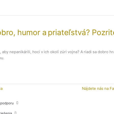
bro, humor a priateľstvá? Pozri
aby nepanikárili, hoci v ich okolí zúri vojna? A riadi sa dobro
nu.
ia
Nájdete nás na F
j podporu
riešenia