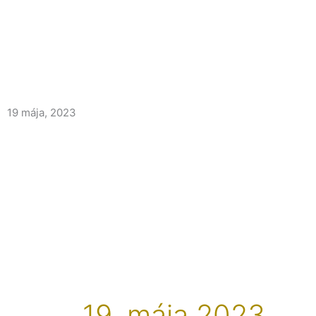
Preskočiť
na
obsah
19 mája, 2023
19. mája 2023