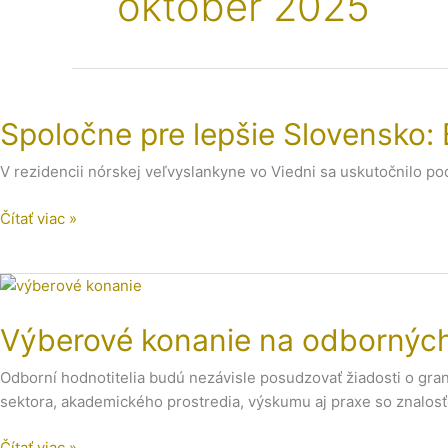
október 2025
Spoločne
pre
Spoločne pre lepšie Slovensko
lepšie
Slovensko:
V rezidencii nórskej veľvyslankyne vo Viedni sa uskutočnilo po
Budúcnosť
grantov
Čítať viac »
EHP
a
Nórska
Výberové
konanie
Výberové konanie na odborných 
na
odborných
Odborní hodnotitelia budú nezávisle posudzovať žiadosti o gra
hodnotiteľov
sektora, akademického prostredia, výskumu aj praxe so znalos
programu
EEA
Čítať viac »