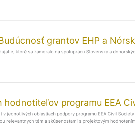
: Budúcnosť grantov EHP a Nórs
dujatie, ktoré sa zameralo na spoluprácu Slovenska a donorských
hodnotiteľov programu EEA Civi
nt v jednotlivých oblastiach podpory programu EEA Civil Socie
ťou relevantných tém a skúsenosťami s projektovým hodnotením