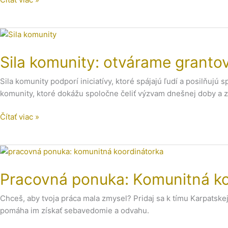
Civil
Society
Fund
Sila
Slovakia
komunity:
Sila komunity: otvárame granto
otvárame
grantový
Sila komunity podporí iniciatívy, ktoré spájajú ľudí a posilňu
program
komunity, ktoré dokážu spoločne čeliť výzvam dnešnej doby a z
pre
rok
Čítať viac »
2025/26
Pracovná
ponuka:
Pracovná ponuka: Komunitná ko
Komunitná
koordinátorka
Chceš, aby tvoja práca mala zmysel? Pridaj sa k tímu Karpatsk
UPre
pomáha im získať sebavedomie a odvahu.
ženy