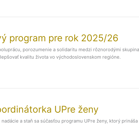
vý program pre rok 2025/26
jú spoluprácu, porozumenie a solidaritu medzi rôznorodými skupi
lepšovať kvalitu života vo východoslovenskom regióne.
ordinátorka UPre ženy
ej nadácie a staň sa súčasťou programu UPre ženy, ktorý priná