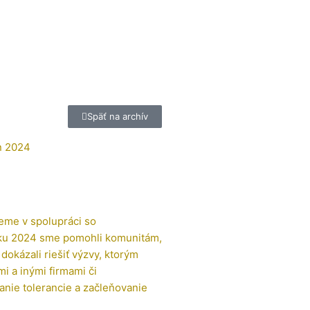
Späť na archív
n 2024
eme v spolupráci so
oku 2024 sme pomohli komunitám,
okázali riešiť výzvy, ktorým
mi a inými firmami či
anie tolerancie a začleňovanie