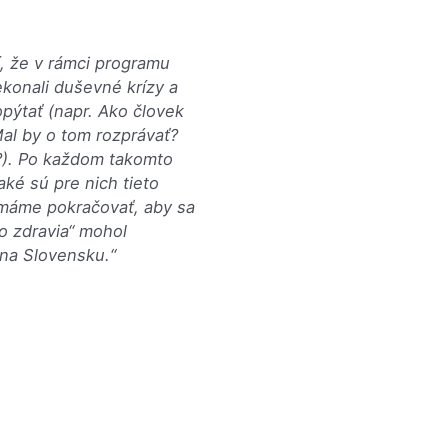
í, že v rámci programu
ekonali duševné krízy a
pýtať (napr. Ako človek
al by o tom rozprávať?
?). Po každom takomto
aké sú pre nich tieto
h máme pokračovať, aby sa
o zdravia“ mohol
na Slovensku.“