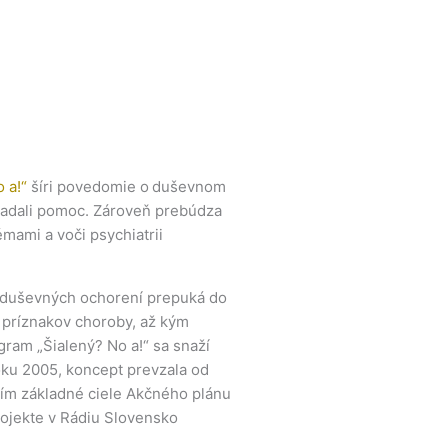
 a!“
šíri povedomie o duševnom
hľadali pomoc. Zároveň prebúdza
ami a voči psychiatrii
h duševných ochorení prepuká do
h príznakov choroby, až kým
ram „Šialený? No a!“ sa snaží
 roku 2005, koncept prevzala od
ním základné ciele Akčného plánu
rojekte v Rádiu Slovensko