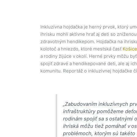
Inkluzívna hojdačka je herný prvok, ktorý u
ihrisku mohli aktívne hrať aj deti so znížen
zdravotným hendikepom. Hojdačka na ihrisku 
kolotoč a hniezdo, ktoré mestská časť
Košice
a rodiny žijúce v okolí. Herné prvky môžu by
spojiť zdravé a hendikepované deti, ale aj ic
komunitu. Reportáž o inkluzívnej hojdačke čí
„Zabudovaním inkluzívnych prv
infraštruktúry pomôžeme deťo
rodinám spojiť sa s ostatnými 
ihriská môžu tiež pomáhať v os
problémoch, ktorým sú takéto