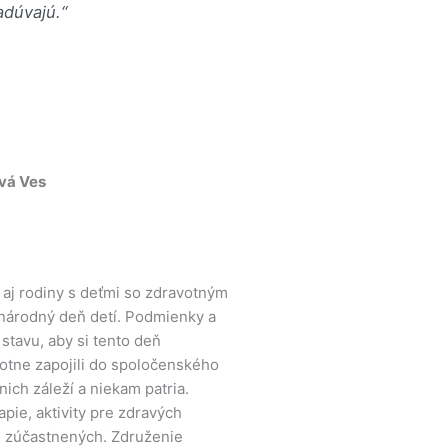
adúvajú.“
vá Ves
 aj rodiny s deťmi so zdravotným
národný deň detí. Podmienky a
tavu, aby si tento deň
notne zapojili do spoločenského
 nich záleží a niekam patria.
pie, aktivity pre zdravých
h zúčastnených. Združenie