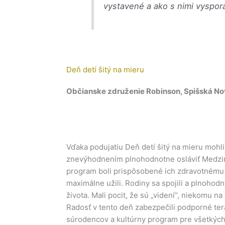
vystavené a ako s nimi vyspor
Deň detí šitý na mieru
Občianske združenie Robinson, Spišská No
Vďaka podujatiu Deň detí šitý na mieru mohli
znevýhodnením plnohodnotne osláviť Medzi
program boli prispôsobené ich zdravotnému s
maximálne užili. Rodiny sa spojili a plnohod
života. Mali pocit, že sú „videní“, niekomu na
Radosť v tento deň zabezpečili podporné tera
súrodencov a kultúrny program pre všetkýc