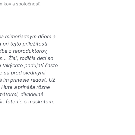
níkov a spoločnosť.
bca mimoriadnym dňom a
ri tejto príležitosti
udba z reproduktorov,
.. Žiaľ, rodičia detí so
takýchto podujatí často
me sa pred siedmymi
á im prinesie radosť. Už
 Hute a prináša rôzne
mátormi, divadelné
ár, fotenie s maskotom,