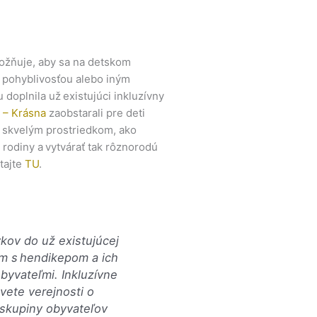
možňuje, aby sa na detskom
ou pohyblivosťou alebo iným
doplnila už existujúci inkluzívny
 – Krásna
zaobstarali pre deti
ť skvelým prostriedkom, ako
h rodiny a vytvárať tak rôznorodú
tajte
TU
.
kov do už existujúcej
m s hendikepom a ich
obyvateľmi. Inkluzívne
vete verejnosti o
 skupiny obyvateľov