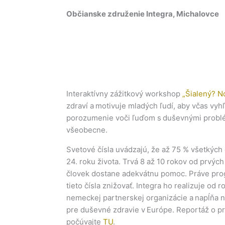
Občianske združenie Integra, Michalovce
Interaktívny zážitkový workshop
„Šialený? No
zdraví a motivuje mladých ľudí, aby včas vy
porozumenie voči ľuďom s duševnými problém
všeobecne.
Svetové čísla uvádzajú, že až 75 % všetkýc
24. roku života. Trvá 8 až 10 rokov od prvýc
človek dostane adekvátnu pomoc. Práve prog
tieto čísla znižovať. Integra ho realizuje od
nemeckej partnerskej organizácie a napĺňa 
pre duševné zdravie v Európe. Reportáž o p
počúvajte
TU
.