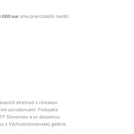
9 000 eur
sme prerozdelili medzi
ávacích stretnutí s rómskou
šími súrodencami. Podujatia
 ETP Slovensko a so skúsenou
vou z Východoslovenskej galérie.