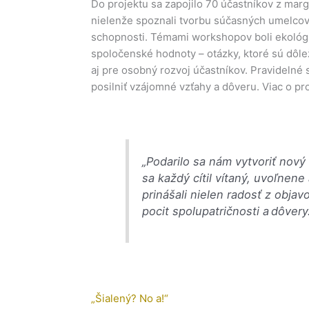
Do projektu sa zapojilo 70 účastníkov z marg
nielenže spoznali tvorbu súčasných umelcov,
schopnosti. Témami workshopov boli ekológia,
spoločenské hodnoty – otázky, ktoré sú dôlež
aj pre osobný rozvoj účastníkov. Pravidelné 
posilniť vzájomné vzťahy a dôveru. Viac o pro
„Podarilo sa nám vytvoriť nový
sa každý cítil vítaný, uvoľnene
prinášali nielen radosť z objavo
pocit spolupatričnosti a dôvery
„Šialený? No a!“