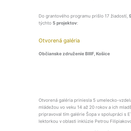
Do grantového programu prišlo 17 žiadostí,
týchto
5 projektov
:
Otvorená galéria
Občianske združenie BIIIF, Košice
Otvorená galéria priniesla 5 umelecko-vzdel
mládežou vo veku 14 až 20 rokov a ich mlad
pripravoval tím galérie Šopa v spolupráci s
lektorkou v oblasti inklúzie Petrou Filipiako