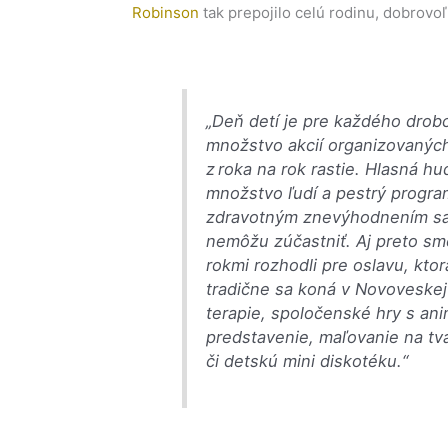
Robinson
tak prepojilo celú rodinu, dobrovoľ
„Deň detí je pre každého dro
množstvo akcií organizovaných p
z roka na rok rastie. Hlasná h
množstvo ľudí a pestrý program.
zdravotným znevýhodnením sa 
nemôžu zúčastniť. Aj preto s
rokmi rozhodli pre oslavu, ktor
tradične sa koná v Novoveskej
terapie, spoločenské hry s ani
predstavenie, maľovanie na tv
či detskú mini diskotéku.“