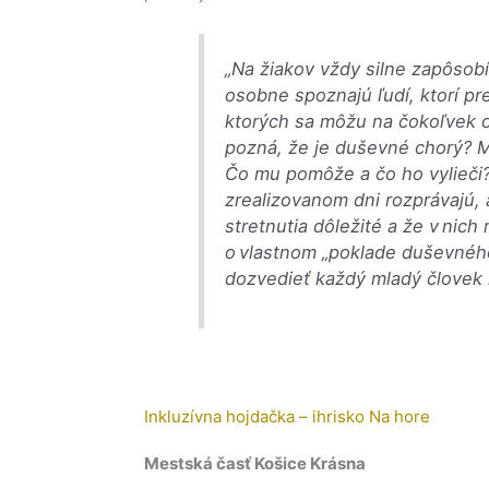
„Na žiakov vždy silne zapôsob
osobne spoznajú ľudí, ktorí pr
ktorých sa môžu na čokoľvek o
pozná, že je duševné chorý? M
Čo mu pomôže a čo ho vylieči
zrealizovanom dni rozprávajú, 
stretnutia dôležité a že v nic
o vlastnom „poklade duševnéh
dozvedieť každý mladý človek 
Inkluzívna hojdačka – ihrisko Na hore
Mestská časť Košice Krásna