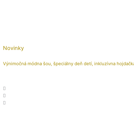
Preskočiť
na
obsah
Novinky
Výnimočná módna šou, špeciálny deň detí, inkluzívna hojdačk