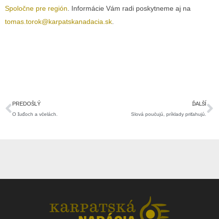
Spoločne pre región
. Informácie Vám radi poskytneme aj na
tomas.torok@karpatskanadacia.sk
.
Prev
Ď
PREDOŠLÝ
ĎALŠÍ
O ľuďoch a včelách.
Slová poučujú, príklady priťahujú.