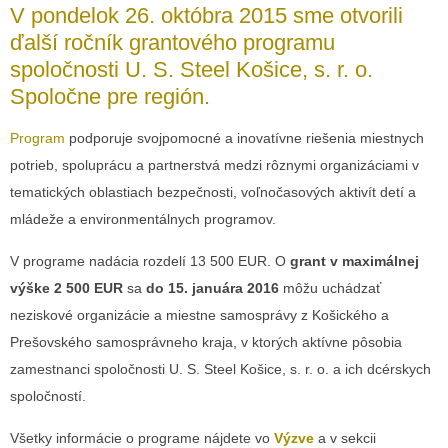
V pondelok 26. októbra 2015 sme otvorili
ďalší ročník grantového programu
spoločnosti U. S. Steel Košice, s. r. o.
Spoločne pre región.
Program
podporuje svojpomocné a inovatívne riešenia miestnych
potrieb, spoluprácu a partnerstvá medzi rôznymi organizáciami v
tematických oblastiach bezpečnosti, voľnočasových aktivít detí a
mládeže a environmentálnych programov.
V programe nadácia rozdelí 13 500 EUR. O
grant v maximálnej
výške 2 500 EUR
sa
do 15. januára 2016
môžu uchádzať
neziskové organizácie a miestne samosprávy z Košického a
Prešovského samosprávneho kraja, v ktorých aktívne pôsobia
zamestnanci spoločnosti U. S. Steel Košice, s. r. o. a ich dcérskych
spoločností.
Všetky informácie o programe nájdete vo
Výzve
a v sekcii