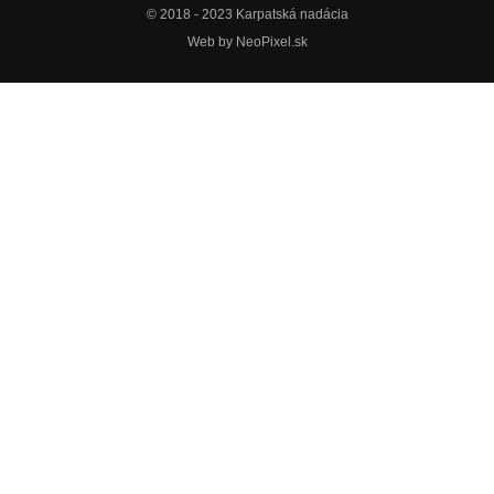
© 2018 - 2023 Karpatská nadácia
Web by
NeoPixel.sk