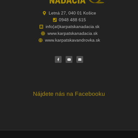
Letná 27, 040 01 Košice
0948 488 615
info(at)karpatskanadacia.sk
www.karpatskanadacia.sk
www.karpatskavandrovka.sk
F
Y
E
a
o
n
c
u
v
e
t
e
b
u
l
o
b
o
o
e
p
k
e
Nájdete nás na Facebooku