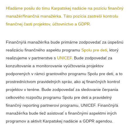
Hľadáme posilu do tímu Karpatskej nadácie na pozíciu finančný
manažér/finančná manažérka. Táto pozícia zastreší kontrolu
finančnej časti projektov, účtovníctvo a GDPR.
Finančný/á manažér/ka bude primárne zodpovedať za úspešnú
realizáciu finančného aspektu programu
Spolu pre deti
, ktorý
realizujeme v partnerstve s
UNICEF
. Bude zodpovedať za
konzultovanie a monitorovanie vyúčtovania projektov
podporených v rámci grantového programu Spolu pre deti, a to
prostredníctvom pravidelných správ, ako aj finančných kontrol
projektov v teréne. Bude zodpovedať za sledovanie čerpania
celkového rozpočtu programu Spolu pre deti a pravidelný
finančný reporting partnerovi programu, UNICEF. Finančný/á
manažér/ka bude tiež asistovať s finančnými aspektmi iných
programov a aktivít Karpatskej nadácie a GDPR agendou.