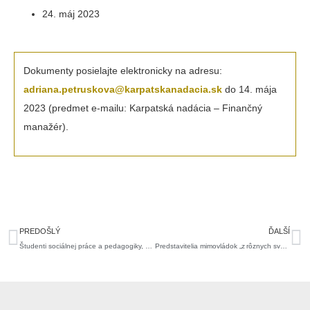
24. máj 2023
Dokumenty posielajte elektronicky na adresu:
adriana.petruskova@karpatskanadacia.sk
do 14. mája
2023 (predmet e-mailu: Karpatská nadácia – Finančný
manažér).
Prev
Ďa
PREDOŠLÝ
ĎALŠÍ
Študenti sociálnej práce a pedagogiky, zbystrite vnemy. Organizujeme pre vás zaujímavú stáž
Predstavitelia mimovládok „z rôznych svetov“ sa školili, ako posilniť odolnosť svojich organizácií