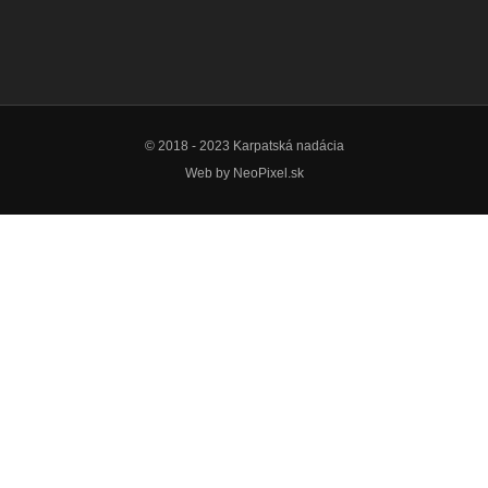
© 2018 - 2023 Karpatská nadácia
Web by
NeoPixel.sk