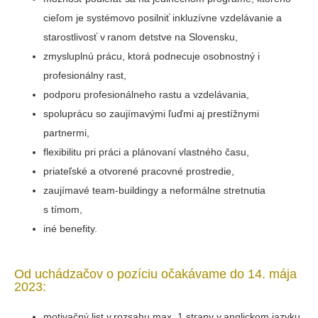
cieľom je systémovo posilniť inkluzívne vzdelávanie a
starostlivosť v ranom detstve na Slovensku,
zmysluplnú prácu, ktorá podnecuje osobnostný i
profesionálny rast,
podporu profesionálneho rastu a vzdelávania,
spoluprácu so zaujímavými ľuďmi aj prestížnymi
partnermi,
flexibilitu pri práci a plánovaní vlastného času,
priateľské a otvorené pracovné prostredie,
zaujímavé team-buildingy a neformálne stretnutia
s tímom,
iné benefity.
Od uchádzačov o pozíciu očakávame do 14. mája
2023:
motivačný list v rozsahu max. 1 strany v anglickom jazyku