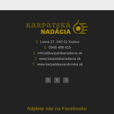
Letná 27, 040 01 Košice
0948 488 615
info(at)karpatskanadacia.sk
www.karpatskanadacia.sk
www.karpatskavandrovka.sk
F
Y
E
a
o
n
c
u
v
e
t
e
b
u
l
o
b
o
o
e
p
k
e
Nájdete nás na Facebooku