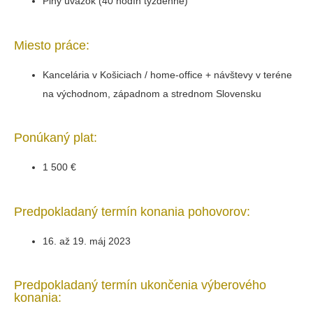
Plný úväzok (4
0 hodín týždenne)
Miesto práce:
Kancelária v Košiciach / home-office + návštevy v teréne
na východnom, západnom a strednom Slovensku
Ponúkaný plat:
1 500 €
Predpokladaný termín konania pohovorov:
16. až 19. máj 2023
Predpokladaný termín ukončenia výberového
konania: