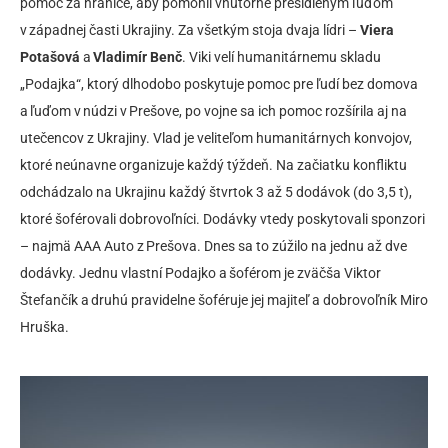
pomoc za hranice, aby pomohli vnútorne presídleným ľuďom
v západnej časti Ukrajiny. Za všetkým stoja dvaja lídri –
Viera
Potašová
a
Vladimír Benč
. Viki velí humanitárnemu skladu
„Podajka“, ktorý dlhodobo poskytuje pomoc pre ľudí bez domova
a ľuďom v núdzi v Prešove, po vojne sa ich pomoc rozšírila aj na
utečencov z Ukrajiny. Vlad je veliteľom humanitárnych konvojov,
ktoré neúnavne organizuje každý týždeň. Na začiatku konfliktu
odchádzalo na Ukrajinu každý štvrtok 3 až 5 dodávok (do 3,5 t),
ktoré šoférovali dobrovoľníci. Dodávky vtedy poskytovali sponzori
– najmä AAA Auto z Prešova. Dnes sa to zúžilo na jednu až dve
dodávky. Jednu vlastní Podajko a šoférom je zväčša Viktor
Štefančík a druhú pravidelne šoféruje jej majiteľ a dobrovoľník Miro
Hruška.