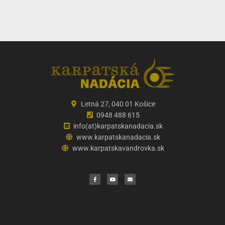
Letná 27, 040 01 Košice
0948 488 615
info(at)karpatskanadacia.sk
www.karpatskanadacia.sk
www.karpatskavandrovka.sk
F
Y
E
a
o
n
c
u
v
e
t
e
b
u
l
o
b
o
o
e
p
k
e