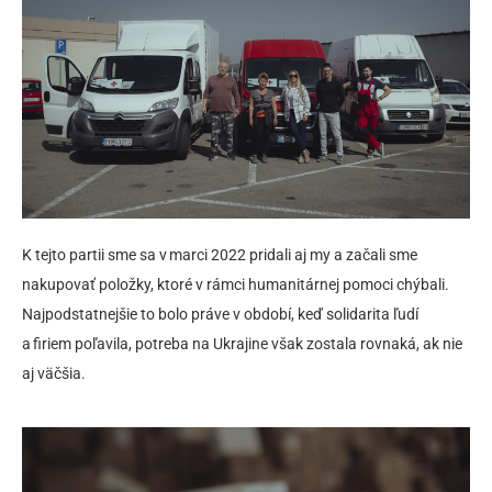
K tejto partii sme sa v marci 2022 pridali aj my a začali sme
nakupovať položky, ktoré v rámci humanitárnej pomoci chýbali.
Najpodstatnejšie to bolo práve v období, keď solidarita ľudí
a firiem poľavila, potreba na Ukrajine však zostala rovnaká, ak nie
aj väčšia.