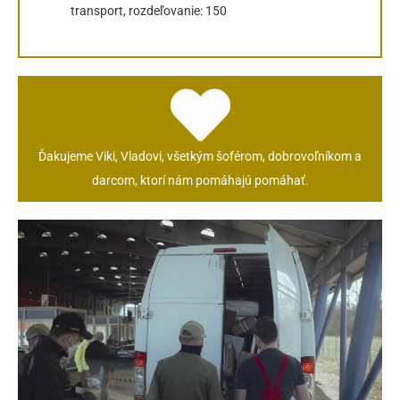
transport, rozdeľovanie: 150
Ďakujeme Viki, Vladovi, všetkým šoférom, dobrovoľníkom a
darcom, ktorí nám pomáhajú pomáhať.