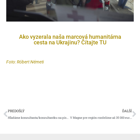
Ako vyzerala naša marcová humanitárna
cesta na Ukrajinu? Čítajte TU
Foto: Róbert Németi
Prev
Ď
PREDOŠLÝ
ĎALŠÍ
Hľadáme konzultanta/konzultantku na písanie úspešných grantových žiadostí
V Magne pre región rozdelíme až 35 000 eur. Podporíme inovatívne projekty v košickom kraji, ktoré riešia miestne potreby a inšpirujú iných