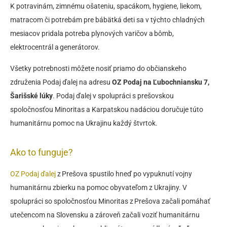
K potravinám, zimnému ošateniu, spacákom, hygiene, liekom,
matracom či potrebám pre bábätká deti sa v týchto chladných
mesiacov pridala potreba plynových varičov a bômb,
elektrocentrál a generátorov.
Všetky potrebnosti môžete nosiť priamo do občianskeho
združenia Podaj ďalej na adresu
OZ Podaj na Ľubochniansku 7,
Šarišské lúky
. Podaj ďalej v spolupráci s prešovskou
spoločnosťou Minoritas a Karpatskou nadáciou doručuje túto
humanitárnu pomoc na Ukrajinu každý štvrtok.
Ako to funguje?
OZ Podaj ďalej
z Prešova spustilo hneď po vypuknutí vojny
humanitárnu zbierku na pomoc obyvateľom z Ukrajiny. V
spolupráci so spoločnosťou Minoritas z Prešova začali pomáhať
utečencom na Slovensku a zároveň začali voziť humanitárnu