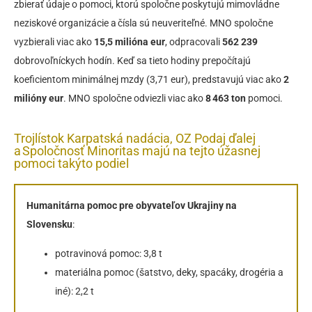
zbierať údaje o pomoci, ktorú spoločne poskytujú mimovládne
neziskové organizácie a čísla sú neuveriteľné. MNO spoločne
vyzbierali viac ako
15,5 milióna eur
, odpracovali
562 239
dobrovoľníckych hodín. Keď sa tieto hodiny prepočítajú
koeficientom minimálnej mzdy (3,71 eur), predstavujú viac ako
2
milióny eur
. MNO spoločne odviezli viac ako
8 463 ton
pomoci.
Trojlístok Karpatská nadácia, OZ Podaj ďalej
a Spoločnosť Minoritas majú na tejto úžasnej
pomoci takýto podiel
Humanitárna pomoc pre obyvateľov Ukrajiny na
Slovensku
:
potravinová pomoc: 3,8 t
materiálna pomoc (šatstvo, deky, spacáky, drogéria a
iné): 2,2 t