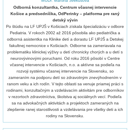
MUDr. Martina Švekušová
Odborná konzultantka, Centrum včasnej intervencie
Košice a predsedníčka, OdPerinky – platforma pre raný
detský vývin
Po štúdiu na LF UPJŠ v Košiciach získala špecializáciu v odbore
Pediatria. V rokoch 2002 až 2016 pôsobila ako pediatrička a
odborná asistentka na Klinike detí a dorastu LF UPJŠ a Detskej
fakultnej nemocnice v Košiciach. Odborne sa zameriavala na
problematiku klinickej výživy u detí chronicky chorých a u detí s
neurovývinovými poruchami. Od roku 2016 pôsobí v Centre
včasnej intervencie v Košiciach, n.o. a aktívne sa podieľa na
rozvoji systému včasnej intervencie na Slovensku, so
zameraním na podporu detí so zdravotným znevýhodnením v
ranom veku a ich rodín. V tejto oblasti sa venuje priamej práci s
rodinami, konzultačným a vzdelávacím aktivitám pre odborníkov
v rezortoch zdravotníctva, školstva aj sociálnych vecí. Podieľa
sa na advokačných aktivitách a projektoch zameraných na
zlepšenie ranej starostlivosti a vzdelávania pre všetky deti a ich
rodiny na Slovensku.