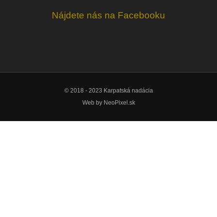
Nájdete nás na Facebooku
© 2018 - 2023 Karpatská nadácia
Web by
NeoPixel.sk