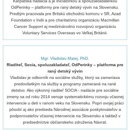
Karpatská nadácia a je iniciátorkou a spoluzakladateľkou
OdPerinky – platformy pre raný detský vývin na Slovensku.
Predtým pracovala pre Britskú obchodnú komoru v SR, Azad
Foundation v Indii a pre charitatívnu organizáciu Macmillan
Cancer Support aj medzinárodnú rozvojovú organizáciu
Voluntary Services Overseas vo Veľkej Británii.
Mgr. Vladislav Matej, PhD.
Riaditeľ, Socia, spoluzakladateľ, OdPerinky – platforma pre
raný detský vývin
Vladislav je odborník na sociálne služby, ktorý sa zameriava
predovšetkým na služby a programy zamerané na rané
detstvo. Ako výkonný riaditeľ SOCIA - nadácie pre sociálne
zmeny sa od roku 2014 venuje systematickému rozvoju včasnej
intervencie u deti v ranom veku na Slovensku. Popri svojej práci
pôsobí aj ako predseda Národnej asociácie poskytovateľov a
podporovateľov včasnej intervencie na Slovensku a taktiež v
predsedníctve občianskeho združenia Návrat.