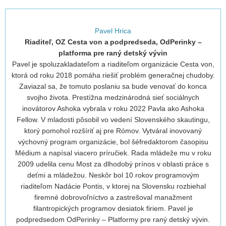
Pavel Hrica
Riaditeľ, OZ Cesta von a podpredseda, OdPerinky –
platforma pre raný detský vývin
Pavel je spoluzakladateľom a riaditeľom organizácie Cesta von,
ktorá od roku 2018 pomáha riešiť problém generačnej chudoby.
Zaviazal sa, že tomuto poslaniu sa bude venovať do konca
svojho života. Prestížna medzinárodná sieť sociálnych
inovátorov Ashoka vybrala v roku 2022 Pavla ako Ashoka
Fellow. V mladosti pôsobil vo vedení Slovenského skautingu,
ktorý pomohol rozšíriť aj pre Rómov. Vytváral inovovaný
výchovný program organizácie, bol šéfredaktorom časopisu
Médium a napísal viacero príručiek. Rada mládeže mu v roku
2009 udelila cenu Most za dlhodobý prínos v oblasti práce s
deťmi a mládežou. Neskôr bol 10 rokov programovým
riaditeľom Nadácie Pontis, v ktorej na Slovensku rozbiehal
firemné dobrovoľníctvo a zastrešoval manažment
filantropických programov desiatok firiem. Pavel je
podpredsedom OdPerinky – Platformy pre raný detský vývin.