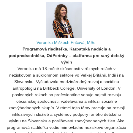
Veronika Miškech Fričová, MSc.
Programová riaditeľka, Karpatská nadácia a
podpredsedníčka, OdPerinky – platforma pre raný detský
vývin
Veronika má 18-ročné skúsenosti v rôznych rolách v
neziskovom a súkromnom sektore vo Veľkej Británii, Indii i na
Slovensku. Vyštudovala medzinárodný rozvoj a sociálnu
antropológiu na Birkbeck College, University of London. V
posledných rokoch sa profesionálne venuje najmä rozvoju
občianskej spoločnosti, vzdelávaniu a inklúzii sociálne
znevýhodnených skupín. V rámci tejto témy pracuje na rozvoji
inkluzívnych služieb a systémov podpory raného detského
vývinu na Slovensku a posilňovaní znevýhodnených žien. Ako
programová riaditeľka vedie mimovládnu neziskovú organizáciu