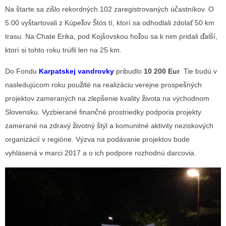
Na štarte sa zišlo rekordných 102 zaregistrovaných účastníkov. O
5:00 vyštartovali z Kúpeľov Štós tí, ktorí sa odhodlali zdolať 50 km
trasu. Na Chate Erika, pod Kojšovskou hoľou sa k nim pridali ďalší,
ktorí si tohto roku trúfli len na 25 km.
Do Fondu
Karpatskej vandrovky
pribudlo
10 200 Eur
. Tie budú v
nasledujúcom roku použité na realizáciu verejne prospešných
projektov zameraných na zlepšenie kvality života na východnom
Slovensku. Vyzbierané finančné prostriedky podporia projekty
zamerané na zdravý životný štýl a komunitné aktivity neziskových
organizácií v regióne. Výzva na podávanie projektov bude
vyhlásená v marci 2017 a o ich podpore rozhodnú darcovia.