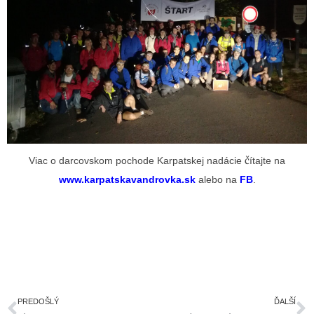
Viac o darcovskom pochode Karpatskej nadácie čítajte na
www.karpatskavandrovka.sk
alebo na
FB
.
Prev
Ď
PREDOŠLÝ
ĎALŠÍ