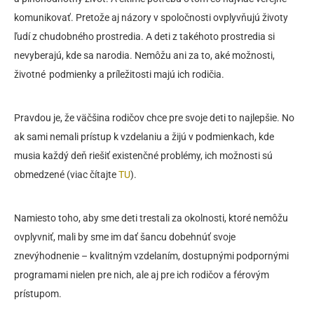
komunikovať. Pretože aj názory v spoločnosti ovplyvňujú životy
ľudí z chudobného prostredia. A deti z takéhoto prostredia si
nevyberajú, kde sa narodia. Nemôžu ani za to, aké možnosti,
životné podmienky a príležitosti majú ich rodičia.
Pravdou je, že väčšina rodičov chce pre svoje deti to najlepšie. No
ak sami nemali prístup k vzdelaniu a žijú v podmienkach, kde
musia každý deň riešiť existenčné problémy, ich možnosti sú
obmedzené (viac čítajte
TU
).
Namiesto toho, aby sme deti trestali za okolnosti, ktoré nemôžu
ovplyvniť, mali by sme im dať šancu dobehnúť svoje
znevýhodnenie – kvalitným vzdelaním, dostupnými podpornými
programami nielen pre nich, ale aj pre ich rodičov a férovým
prístupom.