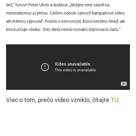
tiež,“
hovorí Peter Uhrín a dodáva: „
Režijne sme stavili na
minimalizmus a rytmus. Cieľom nebolo vytvoriť kampaňové video,
ale intímnu výpoveď. Poéziu o nerovnosti, ktorú nevidno hneď, ale
ktorá určuje všetko: Toto dieťa nemá rovnakú štartovaciu čiaru.“
Viac o tom, prečo video vzniklo, čítajte
TU
.