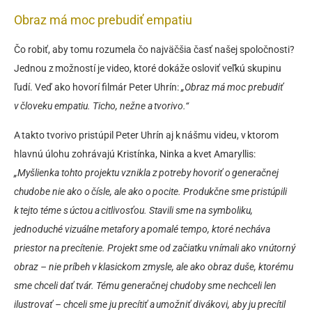
Obraz má moc prebudiť empatiu
Čo robiť, aby tomu rozumela čo najväčšia časť našej spoločnosti?
Jednou z možností je video, ktoré dokáže osloviť veľkú skupinu
ľudí. Veď ako hovorí filmár Peter Uhrín:
„Obraz má moc prebudiť
v človeku empatiu. Ticho, nežne a tvorivo.“
A takto tvorivo pristúpil Peter Uhrín aj k nášmu videu, v ktorom
hlavnú úlohu zohrávajú Kristínka, Ninka a kvet Amaryllis:
„Myšlienka tohto projektu vznikla z potreby hovoriť o generačnej
chudobe nie ako o čísle, ale ako o pocite. Produkčne sme pristúpili
k tejto téme s úctou a citlivosťou. Stavili sme na symboliku,
jednoduché vizuálne metafory a pomalé tempo, ktoré necháva
priestor na precítenie. Projekt sme od začiatku vnímali ako vnútorný
obraz – nie príbeh v klasickom zmysle, ale ako obraz duše, ktorému
sme chceli dať tvár. Tému generačnej chudoby sme nechceli len
ilustrovať – chceli sme ju precítiť a umožniť divákovi, aby ju precítil