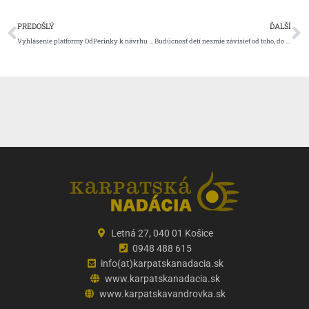
Prev
Ď
PREDOŠLÝ
ĎALŠÍ
Vyhlásenie platformy OdPerinky k návrhu zákona o neziskových organizáciách
Budúcnosť detí nesmie závisieť od toho, do akého prostredia sa narodili
Letná 27, 040 01 Košice
0948 488 615
info(at)karpatskanadacia.sk
www.karpatskanadacia.sk
www.karpatskavandrovka.sk