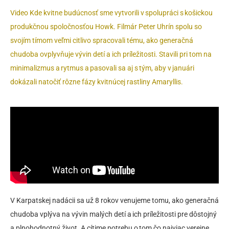
Video Kde kvitne budúcnosť sme vytvorili v spolupráci s košickou
produkčnou spoločnosťou Howk. Filmár Peter Uhrín spolu so
svojím tímom veľmi citlivo spracovali tému, ako generačná
chudoba ovplyvňuje vývin detí a ich príležitosti. Stavili pri tom na
minimalizmus a rytmus a pasovali sa aj s tým, aby v januári
dokázali natočiť rôzne fázy kvitnúcej rastliny Amaryllis.
V Karpatskej nadácii sa už 8 rokov venujeme tomu, ako generačná
chudoba vplýva na vývin malých detí a ich príležitosti pre dôstojný
a plnohodnotný život. A cítime potrebu o tom čo najviac verejne