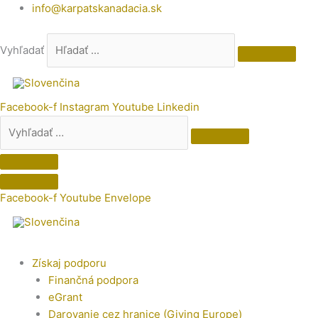
Preskočiť
Vyhľadať
info@karpatskanadacia.sk
na
…
obsah
Vyhľadať
Facebook-f
Instagram
Youtube
Linkedin
Facebook-f
Youtube
Envelope
Získaj podporu
Finančná podpora
eGrant
Darovanie cez hranice (Giving Europe)