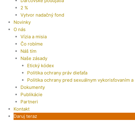
Darcovské podujatia
2 %
Vytvor nadačný fond
Novinky
O nás
Vízia a misia
Čo robíme
Náš tím
Naše zásady
Etický kódex
Politika ochrany práv dieťaťa
Politika ochrany pred sexuálnym vykorisťovaním a
Dokumenty
Publikácie
Partneri
Kontakt
Daruj teraz