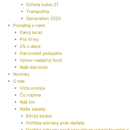
Schola ludus 21
Trampolína
Generation 2020
Pomáhaj s nami
Daruj teraz
Pre firmy
2% z dane
Darcovské podujatia
Vytvor nadačný fond
Naši darcovia
Novinky
O nás
Vízia a misia
Čo robíme
Náš tím
Naše zásady
Etický kódex
Politika ochrany práv dieťaťa
Politika ochrany pred sexuálnym vykorisťovaním a