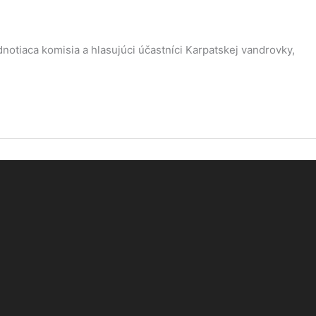
otiaca komisia a hlasujúci účastníci Karpatskej vandrovky,