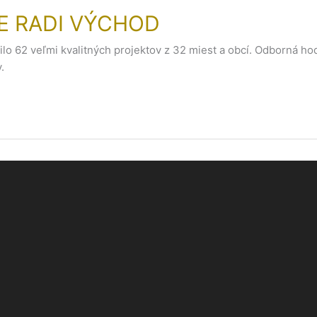
ME RADI VÝCHOD
 62 veľmi kvalitných projektov z 32 miest a obcí. Odborná hodn
.