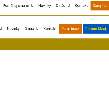
Pomáhaj s nami
Novinky
O nás
Kontakt
Daruj tera
Novinky
O nás
Kontakt
Daruj teraz
Pomoc Ukrajin