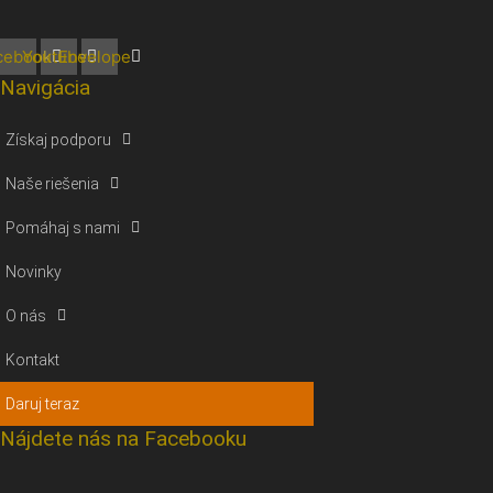
cebook
Youtube
Envelope
Navigácia
Získaj podporu
Naše riešenia
Pomáhaj s nami
Novinky
O nás
Kontakt
Daruj teraz
Nájdete nás na Facebooku