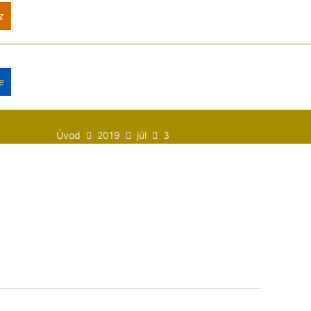
z
e
Úvod
2019
júl
3