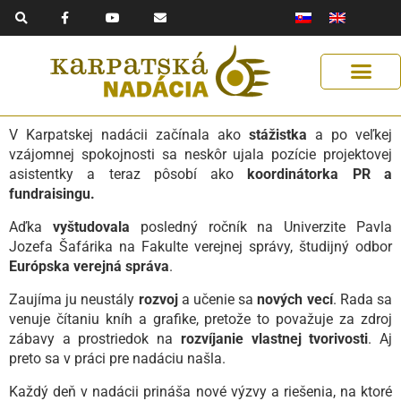
F
Y
E
Preskočiť
a
o
n
na
c
u
v
e
t
e
obsah
b
u
l
o
b
o
o
e
p
k
e
-
f
Získaj podporu
Naše riešenia
Pomáhaj s nami
Pomoc Ukrajine
V Karpatskej nadácii začínala ako
stážistka
a po veľkej
vzájomnej spokojnosti sa neskôr ujala pozície projektovej
asistentky a teraz pôsobí ako
koordinátorka PR a
fundraisingu.
Aďka
vyštudovala
posledný ročník na Univerzite Pavla
Jozefa Šafárika na Fakulte verejnej správy, študijný odbor
Európska verejná správa
.
Zaujíma ju neustály
rozvoj
a učenie sa
nových vecí
. Rada sa
venuje čítaniu kníh a grafike, pretože to považuje za zdroj
zábavy a prostriedok na
rozvíjanie vlastnej tvorivosti
. Aj
preto sa v práci pre nadáciu našla.
Každý deň v nadácii prináša nové výzvy a riešenia, na ktoré