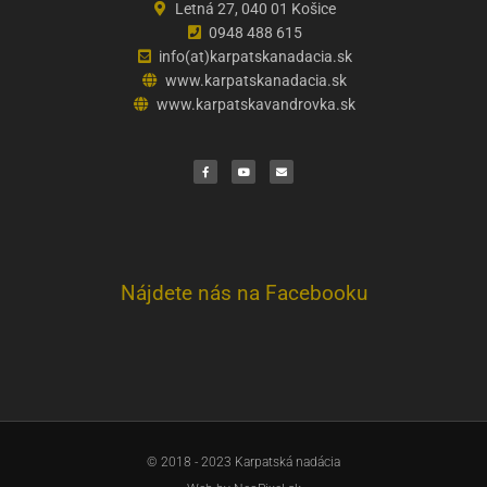
Letná 27, 040 01 Košice
0948 488 615
info(at)karpatskanadacia.sk
www.karpatskanadacia.sk
www.karpatskavandrovka.sk
F
Y
E
a
o
n
c
u
v
e
t
e
b
u
l
o
b
o
o
e
p
k
e
Nájdete nás na Facebooku
© 2018 - 2023 Karpatská nadácia