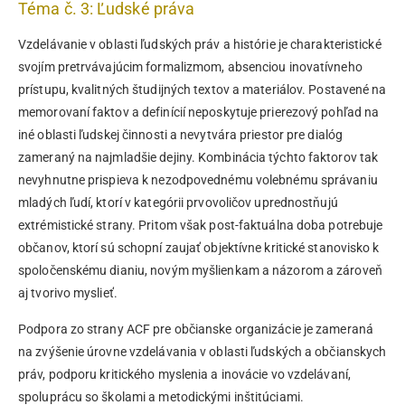
Téma č. 3: Ľudské práva
Vzdelávanie v oblasti ľudských práv a histórie je charakteristické
svojím pretrvávajúcim formalizmom, absenciou inovatívneho
prístupu, kvalitných študijných textov a materiálov. Postavené na
memorovaní faktov a definícií neposkytuje prierezový pohľad na
iné oblasti ľudskej činnosti a nevytvára priestor pre dialóg
zameraný na najmladšie dejiny. Kombinácia týchto faktorov tak
nevyhnutne prispieva k nezodpovednému volebnému správaniu
mladých ľudí, ktorí v kategórii prvovoličov uprednostňujú
extrémistické strany. Pritom však post-faktuálna doba potrebuje
občanov, ktorí sú schopní zaujať objektívne kritické stanovisko k
spoločenskému dianiu, novým myšlienkam a názorom a zároveň
aj tvorivo myslieť.
Podpora zo strany ACF pre občianske organizácie je zameraná
na zvýšenie úrovne vzdelávania v oblasti ľudských a občianskych
práv, podporu kritického myslenia a inovácie vo vzdelávaní,
spoluprácu so školami a metodickými inštitúciami.