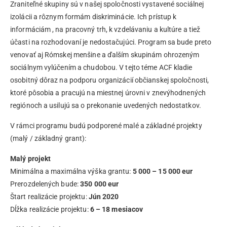
Zraniteľné skupiny sú v našej spoločnosti vystavené sociálnej
izolácii a rôznym formám diskriminácie. Ich prístup k
informáciám , na pracovný trh, k vzdelávaniu a kultúre a tiež
účasti na rozhodovaní je nedostačujúci. Program sa bude preto
venovať aj Rómskej menšine a ďalším skupinám ohrozeným
sociálnym vylúčením a chudobou. V tejto téme ACF kladie
osobitný dôraz na podporu organizácií občianskej spoločnosti,
ktoré pôsobia a pracujú na miestnej úrovni v znevýhodnených
regiónoch a usilujú sa o prekonanie uvedených nedostatkov.
V rámci programu budú podporené malé a základné projekty
(malý / základný grant):
Malý projekt
Minimálna a maximálna výška grantu:
5 000 – 15 000 eur
Prerozdelených bude:
350 000 eur
Štart realizácie projektu:
Jún 2020
Dĺžka realizácie projektu:
6 – 18 mesiacov