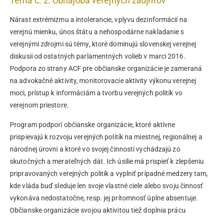
Téma č. 2: Obhajoba verejných záujmov
Nárast extrémizmu a intolerancie, vplyvu dezinformácií na
verejnú mienku, únos štátu a nehospodárne nakladanie s
verejnými zdrojmi sú témy, ktoré dominujú slovenskej verejnej
diskusii od ostatných parlamentných volieb v marci 2016.
Podpora zo strany ACF pre občianske organizácie je zameraná
na advokačné aktivity, monitorovacie aktivity výkonu verejnej
moci, prístup k informáciám a tvorbu verejných politík vo
verejnom priestore.
Program podporí občianske organizácie, ktoré aktívne
prispievajú k rozvoju verejných politík na miestnej, regionálnej a
národnej úrovni a ktoré vo svojej činnosti vychádzajú zo
skutočných a merateľných dát. Ich úsilie má prispieť k zlepšeniu
pripravovaných verejných politík a vyplniť prípadné medzery tam,
kde vláda buď sleduje len svoje vlastné ciele alebo svoju činnosť
vykonáva nedostatočne, resp. jej prítomnosť úplne absentuje.
Občianske organizácie svojou aktivitou tiež doplnia prácu