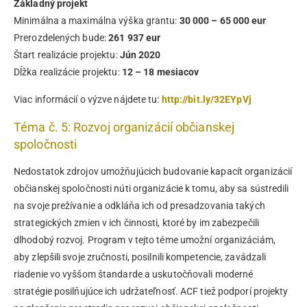
Základný projekt
Minimálna a maximálna výška grantu:
30 000 – 65 000 eur
Prerozdelených bude:
261 937 eur
Štart realizácie projektu:
Jún 2020
Dĺžka realizácie projektu:
12 – 18 mesiacov
Viac informácií o výzve nájdete tu:
http://bit.ly/32EYpVj
Téma č. 5: Rozvoj organizácií občianskej
spoločnosti
Nedostatok zdrojov umožňujúcich budovanie kapacít organizácií
občianskej spoločnosti núti organizácie k tomu, aby sa sústredili
na svoje prežívanie a odkláňa ich od presadzovania takých
strategických zmien v ich činnosti, ktoré by im zabezpečili
dlhodobý rozvoj. Program v tejto téme umožní organizáciám,
aby zlepšili svoje zručnosti, posilnili kompetencie, zavádzali
riadenie vo vyššom štandarde a uskutočňovali moderné
stratégie posilňujúce ich udržateľnosť. ACF tiež podporí projekty