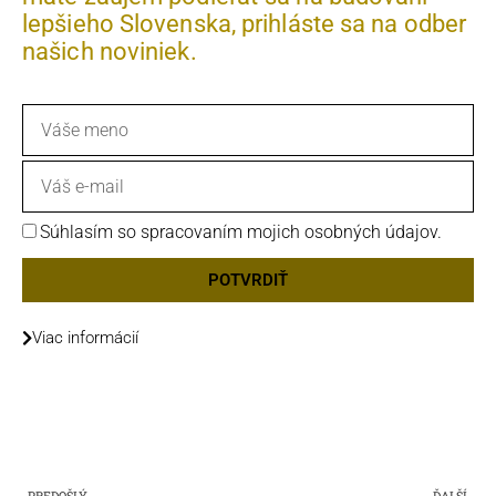
lepšieho Slovenska, prihláste sa na odber
našich noviniek.
Meno
Email
GDPR
Súhlasím so spracovaním mojich osobných údajov.
POTVRDIŤ
Viac informácií
Prev
Ď