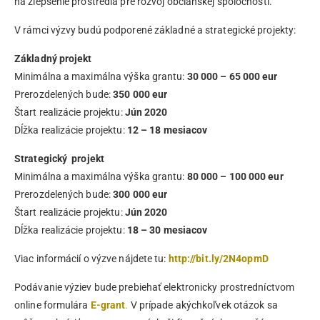
na zlepšenie prostredia pre rozvoj občianskej spoločnosti.
V rámci výzvy budú podporené základné a strategické projekty:
Základný projekt
Minimálna a maximálna výška grantu:
30 000 – 65 000 eur
Prerozdelených bude:
350 000 eur
Štart realizácie projektu:
Jún 2020
Dĺžka realizácie projektu:
12 – 18 mesiacov
Strategický projekt
Minimálna a maximálna výška grantu:
80 000 – 100 000 eur
Prerozdelených bude:
300 000 eur
Štart realizácie projektu:
Jún 2020
Dĺžka realizácie projektu:
18 – 30 mesiacov
Viac informácií o výzve nájdete tu:
http://bit.ly/2N4opmD
Podávanie výziev bude prebiehať elektronicky prostredníctvom
online formulára
E-grant
.
V prípade akýchkoľvek otázok sa