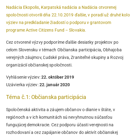
Nadácia Ekopolis, Karpatská nadácia a Nadácia otvorenej
spoločnosti otvorili dňa 22.10.2019 ďalšie, v poradí už druhé kolo
výziev na predkladanie žiadostí o podporu v grantovom
programe Active Citizens Fund – Slovakia.
Cez otvorené výzvy podporíme ďalšie desiatky projektov po
celom Slovensku v témach Občianska participácia, Obhajoba
verejných záujmov, Ľudské práva, Zraniteľné skupiny a Rozvoj
organizácií občianskej spoločnosti.
Vyhlásenie výziev:
22. október 2019
Uzávierka výziev:
22. január 2020
Téma č.1: Občianska participácia
Spoločenská aktivita a záujem občanov o dianie v štáte, v
regiónoch a v ich komunitách sú nevyhnutnou súčasťou
fungujúcej demokracie. Cez podporu účasti verejnosti na
rozhodovaní a cez zapájanie občanov do aktivít občianskej