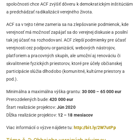
spoločnosti chce ACF zvýšiť dôveru k demokratickým inštitúciám
a predchádzať radikalizácii verejného života.
ACF sa v tejto téme zameria sa na zlepšovanie podmienok, kde
verejnosť má možnosť zapájať sa do verejnej diskusie a posilní
tak jej účasť na rozhodovaní. ACF zlepší podmienky pre účasť
verejnosti cez podporu organizácií, webových nástrojov,
platforiem a pracovných skupín, ale umožní aj renováciu či
skvalitnenie fyzických priestorov, ktoré pre účely občianskej
participácie slúžia dlhodobo (komunitné, kultúrne priestory a
pod.).
Minimálna a maximálna výška grantu:
30 000 – 65 000 eur
Prerozdelených bude:
420 000 eur
Štart realizácie projektov:
Jún 2020
Dĺžka realizácie projektov:
12 – 18 mesiacov
Viac informácií o výzve nájdete tu:
http://bit.ly/2W7utPp