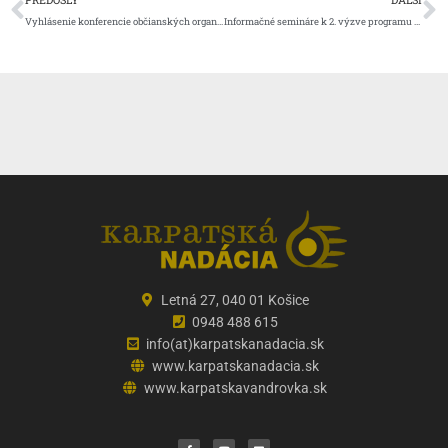
PREDOŠLÝ
ĎALŠÍ
Vyhlásenie konferencie občianských organizácií Orbis civitates
Informačné semináre k 2. výzve programu Active Citizens Fund – Slovakia
Letná 27, 040 01 Košice
0948 488 615
info(at)karpatskanadacia.sk
www.karpatskanadacia.sk
www.karpatskavandrovka.sk
F
Y
E
a
o
n
c
u
v