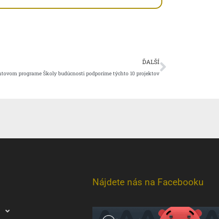
Ďalšie
ĎALŠÍ
ntovom programe Školy budúcnosti podporíme týchto 10 projektov
Nájdete nás na Facebooku
u