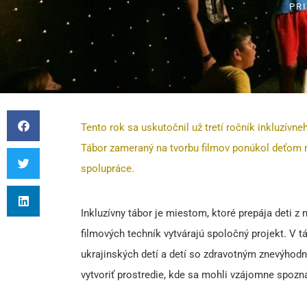
PR
Tento rok sa uskutočnil už tretí ročník inkluzívn
Tábor zameraný na tvorbu filmov ponúkol deťom n
spolupráce.
Inkluzívny tábor je miestom, ktoré prepája deti z
filmových techník vytvárajú spoločný projekt. V 
ukrajinských detí a detí so zdravotným znevýhod
vytvoriť prostredie, kde sa mohli vzájomne spozná