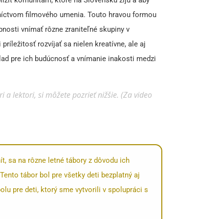
dníctvom filmového umenia. Touto hravou formou
opnosti vnímať rôzne zraniteľné skupiny v
ríležitosť rozvíjať sa nielen kreatívne, ale aj
lad pre ich budúcnosť a vnímanie inakosti medzi
 a lektori, si môžete pozrieť nižšie. (Za video
, sa na rôzne letné tábory z dôvodu ich
Tento tábor bol pre všetky deti bezplatný aj
 pre deti, ktorý sme vytvorili v spolupráci s