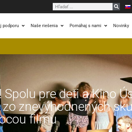
Vyhľadať
j podporu
Naše riešenia
Pomáhaj s nami
Novinky
a! Spolu pre deti a Kino 
om zo znevýhodnených sk
cou filmu