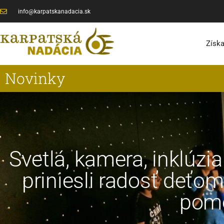
Preskočiť
info@karpatskanadacia.sk
na
obsah
Získa
Novinky
Svetlá, kamera, inklúzi
priniesli radosť deť
pomo