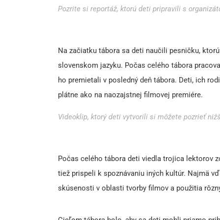
Pozrite si reportáž, ktorú deti pripravili s organizá
Na začiatku tábora sa deti naučili pesničku, kto
slovenskom jazyku. Počas celého tábora pracovali
ho premietali v posledný deň tábora. Deti, ich rodi
plátne ako na naozajstnej filmovej premiére.
Videoklip, ktorý deti vytvorili si môžete pozrieť niž
Počas celého tábora deti viedla trojica lektorov z
tiež prispeli k spoznávaniu iných kultúr. Najmä 
skúsenosti v oblasti tvorby filmov a použitia rôzn
Cieľom tábora bolo, aby sa deti mohli priamo prib