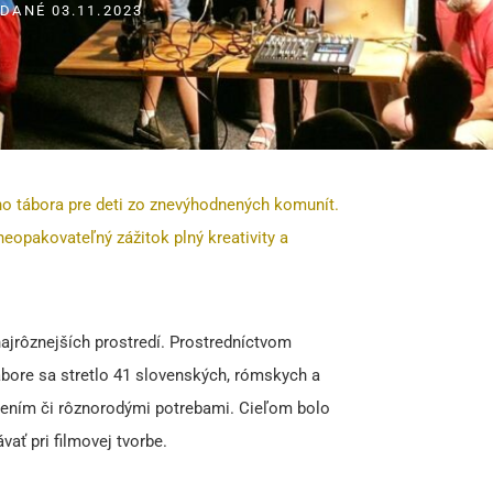
IDANÉ
03.11.2023
eho tábora pre deti zo znevýhodnených komunít.
eopakovateľný zážitok plný kreativity a
 najrôznejších prostredí. Prostredníctvom
tábore sa stretlo 41 slovenských, rómskych a
nením či rôznorodými potrebami. Cieľom bolo
vať pri filmovej tvorbe.