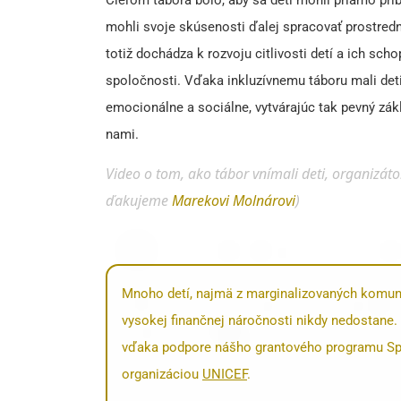
mohli svoje skúsenosti ďalej spracovať prostre
totiž dochádza k rozvoju citlivosti detí a ich sch
spoločnosti. Vďaka inkluzívnemu táboru mali deti p
emocionálne a sociálne, vytvárajúc tak pevný zák
nami.
Video o tom, ako tábor vnímali deti, organizátori
ďakujeme
Marekovi Molnárovi
)
Mnoho detí, najmä z marginalizovaných komunít
vysokej finančnej náročnosti nikdy nedostane. 
vďaka podpore nášho grantového programu Spolu
organizáciou
UNICEF
.