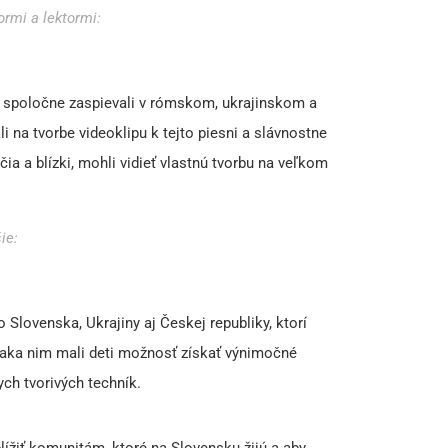
tormi a lektormi:
rú spoločne zaspievali v rómskom, ukrajinskom a
 na tvorbe videoklipu k tejto piesni a slávnostne
čia a blízki, mohli vidieť vlastnú tvorbu na veľkom
šie:
o Slovenska, Ukrajiny aj Českej republiky, ktorí
vďaka nim mali deti možnosť získať výnimočné
ych tvorivých techník.
lížiť komunitám, ktoré na Slovensku žijú a aby