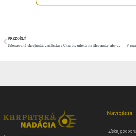
Prev
PREDOŠLÝ
Talentovaná ukrajinská vizážistka z Ukrajiny utiekla na Slovensko, aby ochránila 5-ročnú dcéru
V gra
Navigácia
Získaj podpor