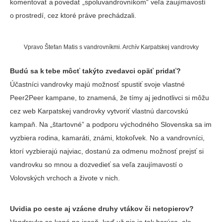
komentovať a povedať „spoluvandrovníkom“ veľa zaujímavostí
o prostredí, cez ktoré práve prechádzali.
Vpravo Štefan Matis s vandrovníkmi. Archív Karpatskej vandrovky
Budú sa k tebe môcť takýto zvedavci opäť pridať?
Účastníci vandrovky majú možnosť spustiť svoje vlastné
Peer2Peer kampane, to znamená, že tímy aj jednotlivci si môžu
cez web Karpatskej vandrovky vytvoriť vlastnú darcovskú
kampaň. Na „štartovné” a podporu východného Slovenska sa im
vyzbiera rodina, kamaráti, známi, ktokoľvek. No a vandrovníci,
ktorí vyzbierajú najviac, dostanú za odmenu možnosť prejsť si
vandrovku so mnou a dozvedieť sa veľa zaujímavostí o
Volovských vrchoch a živote v nich.
Uvidia po ceste aj vzácne druhy vtákov či netopierov?