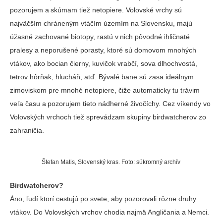
pozorujem a skúmam tiež netopiere. Volovské vrchy sú
najväčším chráneným vtáčím územím na Slovensku, majú
úžasné zachované biotopy, rastú v nich pôvodné ihličnaté
pralesy a neporušené porasty, ktoré sú domovom mnohých
vtákov, ako bocian čierny, kuvičok vrabčí, sova dlhochvostá,
tetrov hôrňak, hlucháň, atď. Bývalé bane sú zasa ideálnym
zimoviskom pre mnohé netopiere, čiže automaticky tu trávim
veľa času a pozorujem tieto nádherné živočíchy. Cez víkendy vo
Volovských vrchoch tiež sprevádzam skupiny birdwatcherov zo
zahraničia.
Štefan Matis, Slovenský kras. Foto: súkromný archív
Birdwatcherov?
Áno, ľudí ktorí cestujú po svete, aby pozorovali rôzne druhy
vtákov. Do Volovských vrchov chodia najmä Angličania a Nemci.