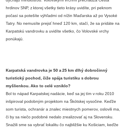
dýchajú minulosťou. Volovskými vrchmi prechádza Cesta
hrdinov SNP, z ktorej všetky tieto krásy uvidíte, pri peknom
počasí sa potešíte výhľadmi od nížin Maďarska až po Vysoké
Tatry. No nemusíte prejsť hneď 120 km, stačí, že sa pridáte na
Karpatskú vandrovku a uvidíte všetko, čo Volovské vrchy
ponúkajú.
Karpatská vandrovka je 50 a 25 km dlhý dobročinný
turistický pochod, čiže spája turistiku s dobrou
myšlienkou. Ako to celé vzniklo?
Bol to nápad Karpatskej nadácie, keď sa jej tím v roku 2010
inšpiroval podobným projektom na Škótskej vysočine. Keďže
som turista, ochranár a znalec miestnych pomerov, oslovili ma,
či by sa niečo podobné nedalo zrealizovať aj na Slovensku.
Snažili sme sa vybrať lokalitu čo najbližšie ku Košiciam, keďže