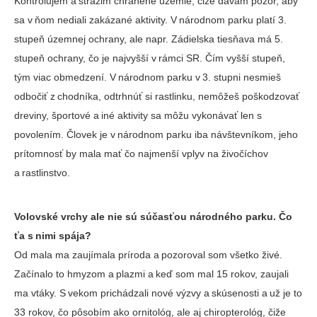
Kontrolujem a strážim chránené územie, čiže dávam pozor, aby
sa v ňom nediali zakázané aktivity. V národnom parku platí 3.
stupeň územnej ochrany, ale napr. Zádielska tiesňava má 5.
stupeň ochrany, čo je najvyšší v rámci SR. Čím vyšší stupeň,
tým viac obmedzení. V národnom parku v 3. stupni nesmieš
odbočiť z chodníka, odtrhnúť si rastlinku, nemôžeš poškodzovať
dreviny, športové a iné aktivity sa môžu vykonávať len s
povolením. Človek je v národnom parku iba návštevníkom, jeho
prítomnosť by mala mať čo najmenší vplyv na živočíchov
a rastlinstvo.
Volovské vrchy ale nie sú súčasťou národného parku. Čo
ťa s nimi spája?
Od mala ma zaujímala príroda a pozoroval som všetko živé.
Začínalo to hmyzom a plazmi a keď som mal 15 rokov, zaujali
ma vtáky. S vekom prichádzali nové výzvy a skúsenosti a už je to
33 rokov, čo pôsobím ako ornitológ, ale aj chiropterológ, čiže