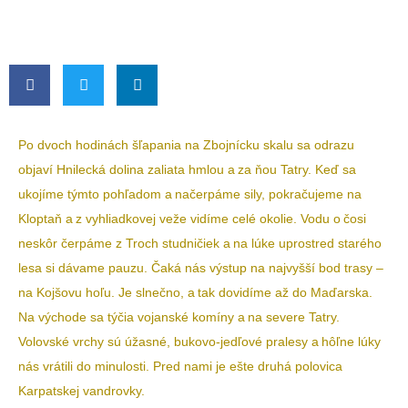
Po dvoch hodinách šľapania na Zbojnícku skalu sa odrazu
objaví Hnilecká dolina zaliata hmlou a za ňou Tatry. Keď sa
ukojíme týmto pohľadom a načerpáme sily, pokračujeme na
Kloptaň a z vyhliadkovej veže vidíme celé okolie. Vodu o čosi
neskôr čerpáme z Troch studničiek a na lúke uprostred starého
lesa si dávame pauzu. Čaká nás výstup na najvyšší bod trasy –
na Kojšovu hoľu. Je slnečno, a tak dovidíme až do Maďarska.
Na východe sa týčia vojanské komíny a na severe Tatry.
Volovské vrchy sú úžasné, bukovo-jedľové pralesy a hôľne lúky
nás vrátili do minulosti. Pred nami je ešte druhá polovica
Karpatskej vandrovky.