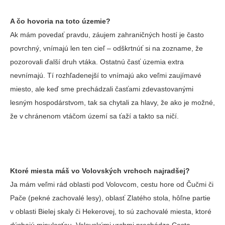
A čo hovoria na toto územie?
Ak mám povedať pravdu, záujem zahraničných hostí je často
povrchný, vnímajú len ten cieľ – odškrtnúť si na zozname, že
pozorovali ďalší druh vtáka. Ostatnú časť územia extra
nevnímajú. Tí rozhľadenejší to vnímajú ako veľmi zaujímavé
miesto, ale keď sme prechádzali časťami zdevastovanými
lesným hospodárstvom, tak sa chytali za hlavy, že ako je možné,
že v chránenom vtáčom území sa ťaží a takto sa ničí.
Ktoré miesta máš vo Volovských vrchoch najradšej?
Ja mám veľmi rád oblasti pod Volovcom, cestu hore od Čučmi či
Pače (pekné zachovalé lesy), oblasť Zlatého stola, hôľne partie
v oblasti Bielej skaly či Hekerovej, to sú zachovalé miesta, ktoré