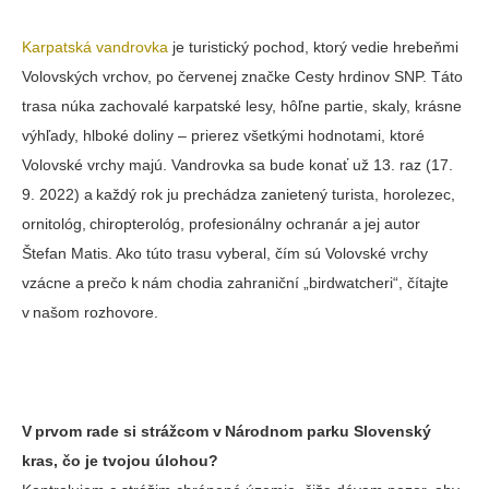
Karpatská vandrovka
je turistický pochod, ktorý vedie hrebeňmi
Volovských vrchov, po červenej značke Cesty hrdinov SNP. Táto
trasa núka zachovalé karpatské lesy, hôľne partie, skaly, krásne
výhľady, hlboké doliny – prierez všetkými hodnotami, ktoré
Volovské vrchy majú. Vandrovka sa bude konať už 13. raz (17.
9. 2022) a každý rok ju prechádza zanietený turista, horolezec,
ornitológ, chiropterológ, profesionálny ochranár a jej autor
Štefan Matis. Ako túto trasu vyberal, čím sú Volovské vrchy
vzácne a prečo k nám chodia zahraniční „birdwatcheri“, čítajte
v našom rozhovore.
V prvom rade si strážcom v Národnom parku Slovenský
kras, čo je tvojou úlohou?