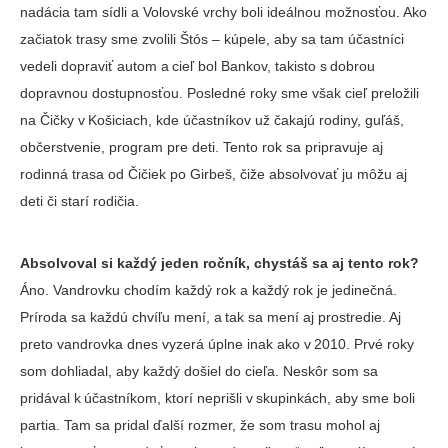
nadácia tam sídli a Volovské vrchy boli ideálnou možnosťou. Ako
začiatok trasy sme zvolili Štós – kúpele, aby sa tam účastníci
vedeli dopraviť autom a cieľ bol Bankov, takisto s dobrou
dopravnou dostupnosťou. Posledné roky sme však cieľ preložili
na Čičky v Košiciach, kde účastníkov už čakajú rodiny, guľáš,
občerstvenie, program pre deti. Tento rok sa pripravuje aj
rodinná trasa od Čičiek po Girbeš, čiže absolvovať ju môžu aj
deti či starí rodičia.
Absolvoval si každý jeden ročník, chystáš sa aj tento rok?
Áno. Vandrovku chodím každý rok a každý rok je jedinečná.
Príroda sa každú chvíľu mení, a tak sa mení aj prostredie. Aj
preto vandrovka dnes vyzerá úplne inak ako v 2010. Prvé roky
som dohliadal, aby každý došiel do cieľa. Neskôr som sa
pridával k účastníkom, ktorí neprišli v skupinkách, aby sme boli
partia. Tam sa pridal ďalší rozmer, že som trasu mohol aj