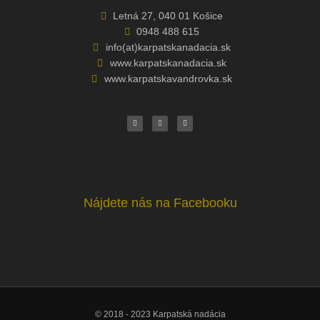
Letná 27, 040 01 Košice
0948 488 615
info(at)karpatskanadacia.sk
www.karpatskanadacia.sk
www.karpatskavandrovka.sk
F
Y
E
a
o
n
c
u
v
e
t
e
b
u
l
o
b
o
o
e
p
k
e
Nájdete nás na Facebooku
© 2018 - 2023 Karpatská nadácia