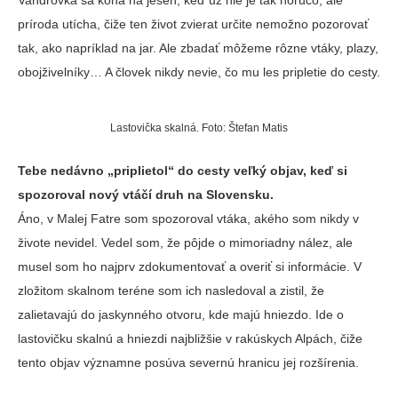
Vandrovka sa koná na jeseň, keď už nie je tak horúco, ale
príroda utícha, čiže ten život zvierat určite nemožno pozorovať
tak, ako napríklad na jar. Ale zbadať môžeme rôzne vtáky, plazy,
obojživelníky… A človek nikdy nevie, čo mu les pripletie do cesty.
Lastovička skalná. Foto: Štefan Matis
Tebe nedávno „priplietol“ do cesty veľký objav, keď si
spozoroval nový vtáčí druh na Slovensku.
Áno, v Malej Fatre som spozoroval vtáka, akého som nikdy v
živote nevidel. Vedel som, že pôjde o mimoriadny nález, ale
musel som ho najprv zdokumentovať a overiť si informácie. V
zložitom skalnom teréne som ich nasledoval a zistil, že
zalietavajú do jaskynného otvoru, kde majú hniezdo. Ide o
lastovičku skalnú a hniezdi najbližšie v rakúskych Alpách, čiže
tento objav významne posúva severnú hranicu jej rozšírenia.