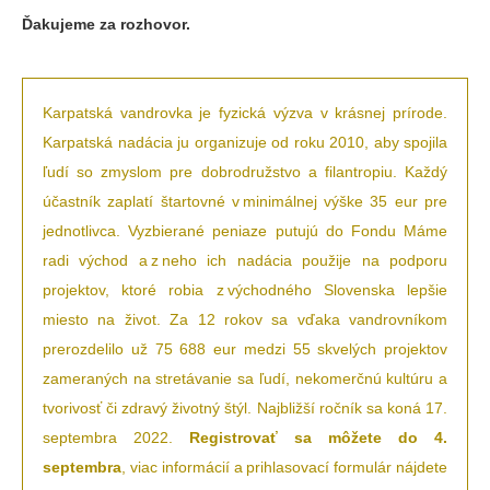
Ďakujeme za rozhovor.
Karpatská vandrovka je fyzická výzva v krásnej prírode.
Karpatská nadácia ju organizuje od roku 2010, aby spojila
ľudí so zmyslom pre dobrodružstvo a filantropiu. Každý
účastník zaplatí štartovné v minimálnej výške 35 eur pre
jednotlivca. Vyzbierané peniaze putujú do Fondu Máme
radi východ a z neho ich nadácia použije na podporu
projektov, ktoré robia z východného Slovenska lepšie
miesto na život. Za 12 rokov sa vďaka vandrovníkom
prerozdelilo už 75 688 eur medzi 55 skvelých projektov
zameraných na stretávanie sa ľudí, nekomerčnú kultúru a
tvorivosť či zdravý životný štýl. Najbližší ročník sa koná 17.
septembra 2022.
Registrovať sa môžete do 4.
septembra
, viac informácií a prihlasovací formulár nájdete