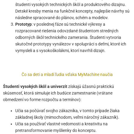
študenti vysokých technických škôl a produktového dizajnu.
Detské kresby menia na funkčné koncepty, najlepšie návrhy sú
následne spracované do plánov, schém a modelov.
Prototyp
: v poslednej fáze sú technické výkresy a
rozpracované riešenia odovzdané študentom stredných
odborných škôl technického zamerania. Študenti vytvoria
skutočné prototypy vynálezov v spolupráci s deťmi, ktoré ich
vymysleli a s vysokoškolákmi, ktorí navrhli dizajn.
Čo sa deti a mladí ľudia vďaka MyMachine naučia
Študenti vysokých škôl a univerzít
získajú úžasnú praktickú
skúsenosť, ktorá simuluje ich budúce zamestnanie (vrátane
obmedzení vo forme rozpočtu a termínov):
Učia sa počúvať svojho zákazníka, v tomto prípade žiaka
základnej školy (mimochodom, veľmi náročný zákazník).
Učia sa používať vlastné vedomosti a kreativitu na
pretransformovanie myšlienky do konceptu.