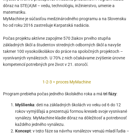
dôraz na STE(A)M – vedu, technológiu, inžinierstvo, umenie a
matematiku.
MyMachine je súčasťou medzinárodného programu a na Slovensku
ho od roku 2016 zastrešuje Karpatská nadácia.
Počas projektu aktívne zapojíme 570 žiakov prvého stupňa
základných škôl a študentov stredných odborných škôl a navyše
takmer 100 vysokoškolákov do práce na spoločných projektoch –
vysnívaných vynálezoch. U 70% z nich očakávame zvýšenie úrovne
kompetencií potrebných pre život v 21. storočí.
1-2-3 = proces MyMachine
Program prebieha počas jedného školského roka a má
tri fázy
:
Myšlienka
: deti na základných školách vo veku od 6 do 12
rokov vymýšľajú a prezentujú formou kresieb svoje vysnívané
vynálezy. MyMachine kladie dôraz na dôležitosť a potrebnosť
každého jedného vynálezu.
Koncept
: v tejto fáze sa návrhu vynálezov venujú mladí ľudia –