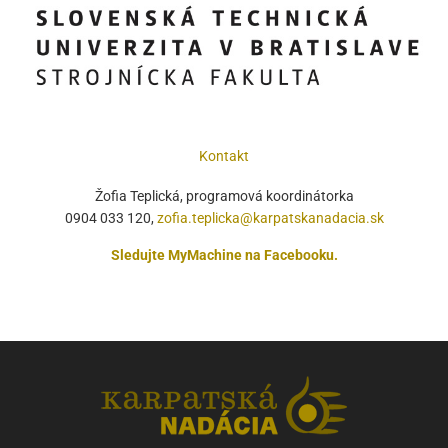
Kontakt
Žofia Teplická, programová koordinátorka
0904 033 120,
zofia.teplicka@karpatskanadacia.sk
Sledujte MyMachine
na Facebooku.