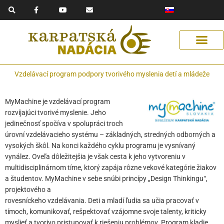
F
Y
E
Preskočiť
a
o
n
na
c
u
v
e
t
e
obsah
b
u
l
o
b
o
o
e
p
k
e
-
f
Vzdelávací program podpory tvorivého myslenia detí a mládeže
MyMachine je vzdelávací program
rozvíjajúci tvorivé myslenie. Jeho
jedinečnosť spočíva v spolupráci troch
úrovní vzdelávacieho systému – základných, stredných odborných a
vysokých škôl. Na konci každého cyklu programu je vysnívaný
vynález. Oveľa dôležitejšia je však cesta k jeho vytvoreniu v
multidisciplinárnom tíme, ktorý zapája rôzne vekové kategórie žiakov
a študentov. MyMachine v sebe snúbi princípy „Design Thinkingu“,
projektového a
rovesníckeho vzdelávania. Deti a mladí ľudia sa učia pracovať v
tímoch, komunikovať, rešpektovať vzájomne svoje talenty, kriticky
myslieť a tvorivo pristupovať k riešeniu problémov. Program kladie