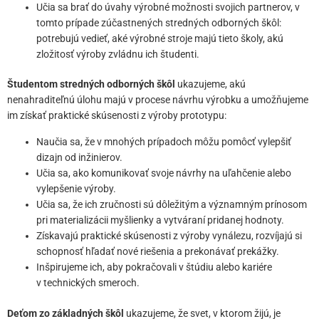
Učia sa brať do úvahy výrobné možnosti svojich partnerov, v
tomto prípade zúčastnených stredných odborných škôl:
potrebujú vedieť, aké výrobné stroje majú tieto školy, akú
zložitosť výroby zvládnu ich študenti.
Študentom stredných odborných škôl
ukazujeme, akú
nenahraditeľnú úlohu majú v procese návrhu výrobku a umožňujeme
im získať praktické skúsenosti z výroby prototypu:
Naučia sa, že v mnohých prípadoch môžu pomôcť vylepšiť
dizajn od inžinierov.
Učia sa, ako komunikovať svoje návrhy na uľahčenie alebo
vylepšenie výroby.
Učia sa, že ich zručnosti sú dôležitým a významným prínosom
pri materializácii myšlienky a vytváraní pridanej hodnoty.
Získavajú praktické skúsenosti z výroby vynálezu, rozvíjajú si
schopnosť hľadať nové riešenia a prekonávať prekážky.
Inšpirujeme ich, aby pokračovali v štúdiu alebo kariére
v technických smeroch.
Deťom zo základných škôl
ukazujeme, že svet, v ktorom žijú, je