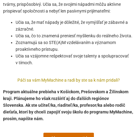
tvárny, prispôsobivý. Učia sa, že svojimi nápadmi môžu aktívne
prispievať spoločnosti a nebyť len pasívnymi prijímateľmi:
Učia sa, že mať nápady je dôležité, že vymýšľať je zábavné a
zázračné.
Učia sa, čo to znamená preniesť myšlienku do reálneho života.
Zoznamujú sa so STE(A)M vzdelávaním a významom
proaktívneho prístupu.
Učia sa vzájomne rešpektovať svoje talenty a spolupracovať
v tímoch.
Páči sa vám MyMachine a radi by ste sa k nám pridali?
Program aktuálne prebieha v Košickom, Prešovskom a Žilinskom
kraji. Plánujeme ho však rozšíriť aj do ďalších regiónov
Slovenska. Ak ste učiteľ/ka, riaditeľ/ka, profesor/ka alebo rodič
dieťaťa, ktorí by chceli zapojiť svoju školu do programu MyMachine,
prosím, napíšte nám.