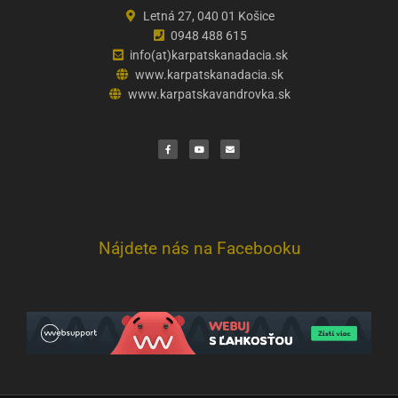
Letná 27, 040 01 Košice
0948 488 615
info(at)karpatskanadacia.sk
www.karpatskanadacia.sk
www.karpatskavandrovka.sk
F
Y
E
a
o
n
c
u
v
e
t
e
b
u
l
o
b
o
o
e
p
k
e
Nájdete nás na Facebooku