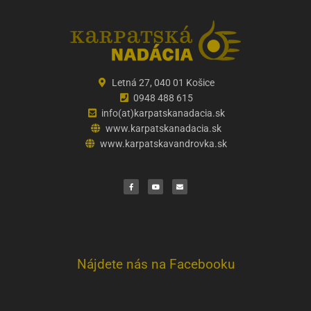
Letná 27, 040 01 Košice
0948 488 615
info(at)karpatskanadacia.sk
www.karpatskanadacia.sk
www.karpatskavandrovka.sk
F
Y
E
a
o
n
c
u
v
e
t
e
b
u
l
o
b
o
o
e
p
k
e
Nájdete nás na Facebooku