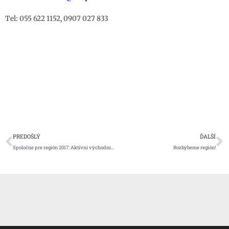
Tel: 055 622 1152, 0907 027 833
Prev
Ď
PREDOŠLÝ
ĎALŠÍ
Spoločne pre región 2017: Aktívni východniari sa neboja meniť veci naokolo.
Rozhýbeme región!