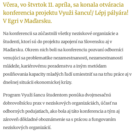
Včera, vo štvrtok 11. apríla, sa konala otváracia
konferencia projektu Využi šancu!/ Lépj pályára!
V Egri v Maďarsku.
Na konferencii sa zúčastnili všetky neziskové organizácie a
študenti, ktorí sú do projektu zapojení na Slovensku aj v
Maďarsku. Okrem nich boli na konferenciu pozvaní odborníci
venujúci sa problematike nezamestnanosti, nezamestnanosti
mládeže, kariérovému poradenstvu a iným metódam
posilňovania kapacity mladých ľudí umiestniť sa na trhu práce aj v
dnešnej situácii ekonomickej krízy.
Program Využi šancu študentom ponúka dvojmesačnú
dobrovoľnícku prax v neziskových organizáciách, účasť na
odborných podujatiach, ako bola aj táto konferencia a tým aj
zároveň dôkladné oboznámenie sa s prácou a fungovaním
neziskových organizácií.