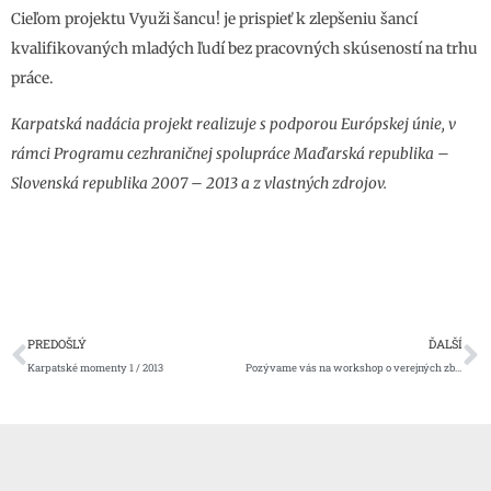
Cieľom projektu Využi šancu! je prispieť k zlepšeniu šancí
kvalifikovaných mladých ľudí bez pracovných skúseností na trhu
práce.
Karpatská nadácia projekt realizuje s podporou Európskej únie, v
rámci Programu cezhraničnej spolupráce Maďarská republika –
Slovenská republika 2007 – 2013 a z vlastných zdrojov.
Prev
Ď
PREDOŠLÝ
ĎALŠÍ
Karpatské momenty 1 / 2013
Pozývame vás na workshop o verejných zbierkach.