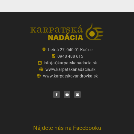
Letná 27, 040 01 Košice
0948 488 615
info(at)karpatskanadacia.sk
www.karpatskanadacia.sk
www.karpatskavandrovka.sk
F
Y
E
a
o
n
c
u
v
e
t
e
b
u
l
o
b
o
o
e
p
k
e
Nájdete nás na Facebooku