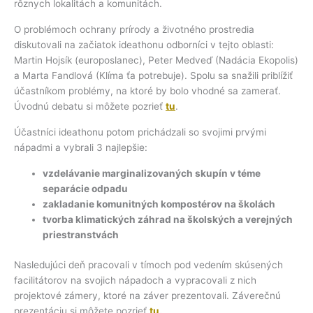
rôznych lokalitách a komunitách.
O problémoch ochrany prírody a životného prostredia
diskutovali na začiatok ideathonu odborníci v tejto oblasti:
Martin Hojsík (europoslanec), Peter Medveď (Nadácia Ekopolis)
a Marta Fandlová (Klíma ťa potrebuje). Spolu sa snažili priblížiť
účastníkom problémy, na ktoré by bolo vhodné sa zamerať.
Úvodnú debatu si môžete pozrieť
tu
.
Účastníci ideathonu potom prichádzali so svojimi prvými
nápadmi a vybrali 3 najlepšie:
vzdelávanie marginalizovaných skupín v téme
separácie odpadu
zakladanie komunitných kompostérov na školách
tvorba klimatických záhrad na školských a verejných
priestranstvách
Nasledujúci deň pracovali v tímoch pod vedením skúsených
facilitátorov na svojich nápadoch a vypracovali z nich
projektové zámery, ktoré na záver prezentovali. Záverečnú
prezentáciu si môžete pozrieť
tu
.