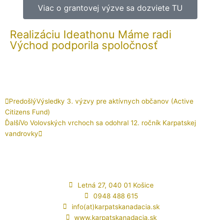
Viac o grantovej výzve sa dozviete TU
Realizáciu Ideathonu Máme radi
Východ podporila spoločnosť
Prev
Ďalšie
Predošlý
Výsledky 3. výzvy pre aktívnych občanov (Active
Citizens Fund)
Ďalší
Vo Volovských vrchoch sa odohral 12. ročník Karpatskej
vandrovky
Letná 27, 040 01 Košice
0948 488 615
info(at)karpatskanadacia.sk
www.karpatskanadacia.sk