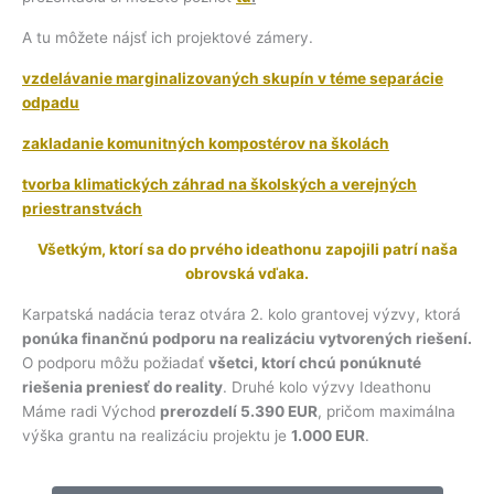
A tu môžete nájsť ich projektové zámery.
vzdelávanie marginalizovaných skupín v téme separácie
odpadu
zakladanie komunitných kompostérov na školách
tvorba klimatických záhrad na školských a verejných
priestranstvách
Všetkým, ktorí sa do prvého ideathonu zapojili patrí naša
obrovská vďaka.
Karpatská nadácia teraz otvára 2. kolo grantovej výzvy, ktorá
ponúka finančnú podporu na realizáciu vytvorených riešení.
O podporu môžu požiadať
všetci, ktorí chcú ponúknuté
riešenia preniesť do reality
. Druhé kolo výzvy Ideathonu
Máme radi Východ
prerozdelí 5.390 EUR
, pričom maximálna
výška grantu na realizáciu projektu je
1.000 EUR
.