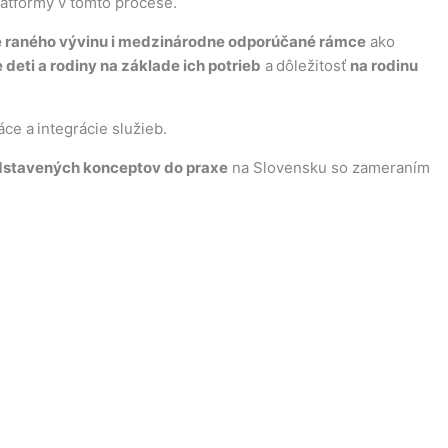
atformy v tomto procese.
e raného vývinu i medzinárodne odporúčané rámce
ako
 deti a rodiny na základe ich potrieb
a dôležitosť
na rodinu
ce a integrácie služieb.
dstavených konceptov do praxe
na Slovensku so zameraním