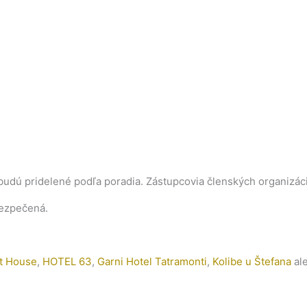
dú pridelené podľa poradia. Zástupcovia členských organizáci
bezpečená.
t House
,
HOTEL 63
,
Garni Hotel Tatramonti
,
Kolibe u Štefana
al