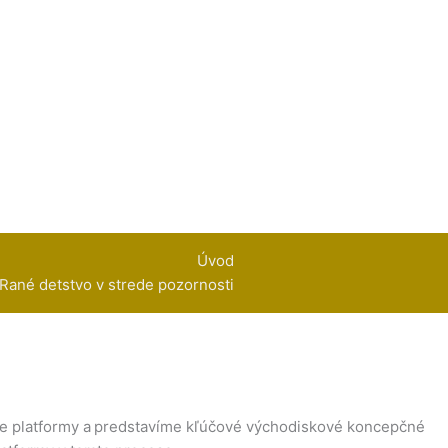
Úvod
 Rané detstvo v strede pozornosti
ie platformy a predstavíme kľúčové východiskové koncepčné