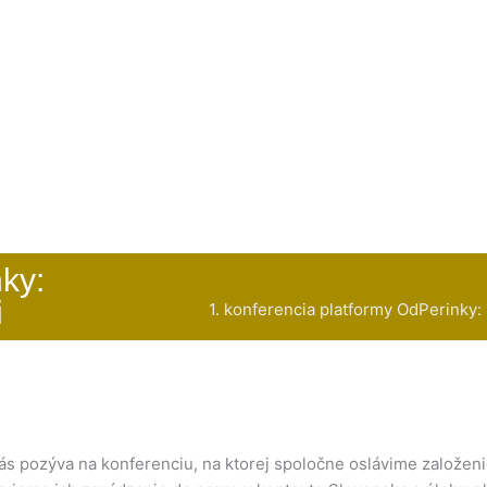
ky:
i
1. konferencia platformy OdPerinky:
s pozýva na konferenciu, na ktorej spoločne oslávime založen