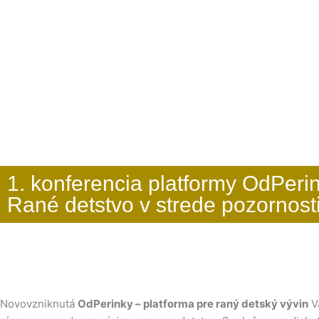
1. konferencia platformy OdPerin
Rané detstvo v strede pozornost
Novovzniknutá
OdPerinky – platforma pre raný detský vývin
Vá