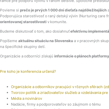
rámce pre podporu vývinu v ranom detstve. Spoločne prediskut
Povieme si
prečo je prvých 1 000 dní dieťaťa najdôležitejších
a
Podporujúca starostlivosť o raný detský vývin (Nurturing care
orientovanej starostlivosti
v komunite.
Budeme diskutovať o tom, ako dosiahnuť
efektívnu implementá
Popíšeme
aktuálnu situáciu na Slovensku
a v pracovných skup
na špecifické skupiny detí.
Organizácie a odborníci získajú
informácie o plánoch platform
Pre koho
je konferencia určená?
Organizácie a odborníkov pracujúci v rôznych sférach (zd
Tvorcov politík a zriaďovateľov služieb a vzdelávania pre 
Média a novinárov
Nadácie, firmy a podporovateľov so záujmom o tému