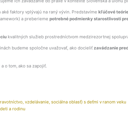
ujeme ich zavádzanie do praxe v kontexte Slovenska a úlohu pl
 aké faktory vplývajú na raný vývin. Predstavíme
kľúčové teóri
 framework) a preberieme
potrebné podmienky starostlivosti pre
ciu
kvalitných služieb prostredníctvom medzirezortnej spoluprá
inách budeme spoločne uvažovať, ako docieliť
zavádzanie pre
y
a o tom, ako sa zapojiť.
ravotníctvo, vzdelávanie, sociálna oblasť) s deťmi v ranom veku
deti a rodinu