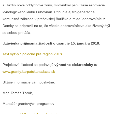
a Hažlín nové oddychové zóny, milovníkov psov zase renovácia
kynologického klubu Ľubovňan. Pribudla aj trojgeneračná
komunitná záhrada v prešovskej Barličke a mladí dobrovoľníci z
Domky sa pripravili na to, čo všetko dobrovoľníctvo ako životný štýl
so sebou prináša.
U
závierka prijímania žiadostí o grant je 15. januára 2018
.
Text výzvy Spoločne pre región 2018
Projektové žiadosti sa podávajú
výhradne elektronicky
tu:
www.granty.karpatskanadacia.sk
Bližšie informácie vám poskytne:
Mgr. Tomáš Török,
Manažér grantových programov