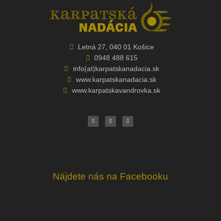
Letná 27, 040 01 Košice
0948 488 615
info(at)karpatskanadacia.sk
www.karpatskanadacia.sk
www.karpatskavandrovka.sk
F
Y
E
a
o
n
c
u
v
e
t
e
b
u
l
o
b
o
o
e
p
k
e
Nájdete nás na Facebooku