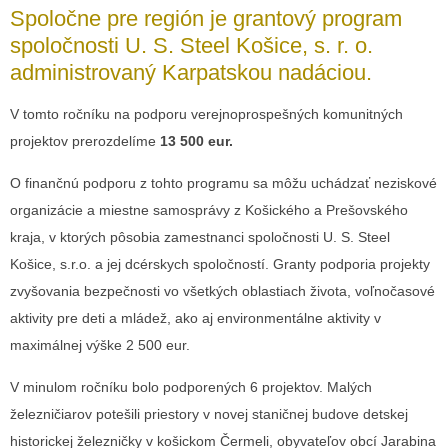
Spoločne pre región je
grantový program
spoločnosti U. S. Steel Košice, s. r. o.
administrovaný Karpatskou nadáciou.
V tomto ročníku na podporu verejnoprospešných komunitných
projektov prerozdelíme
13 500 eur.
O finančnú podporu z tohto programu sa môžu uchádzať neziskové
organizácie a miestne samosprávy z Košického a Prešovského
kraja, v ktorých pôsobia zamestnanci spoločnosti U. S. Steel
Košice, s.r.o. a jej dcérskych spoločností. Granty podporia projekty
zvyšovania bezpečnosti vo všetkých oblastiach života, voľnočasové
aktivity pre deti a mládež, ako aj environmentálne aktivity v
maximálnej výške 2 500 eur.
V minulom ročníku bolo podporených 6 projektov. Malých
železničiarov potešili priestory v novej staničnej budove detskej
historickej železničky v košickom Čermeli, obyvateľov obcí Jarabina