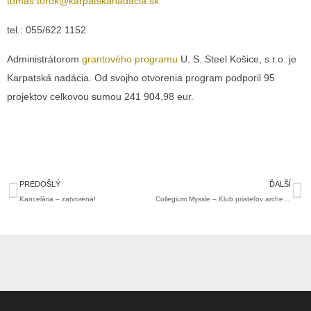
tomas.torok@karpatskanadacia.sk
tel.: 055/622 1152
Administrátorom
grantového programu
U. S. Steel Košice, s.r.o. je
Karpatská nadácia. Od svojho otvorenia program podporil 95
projektov celkovou sumou 241 904,98 eur.
Prev
Ďa
PREDOŠLÝ
ĎALŠÍ
Kancelária – zatvorená!
Collegium Myssle – Klub priateľov archeologického výskumu v Nižnej Myšli