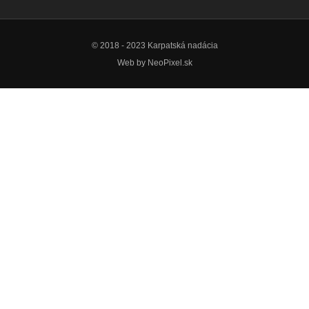
© 2018 - 2023 Karpatská nadácia
Web by
NeoPixel.sk