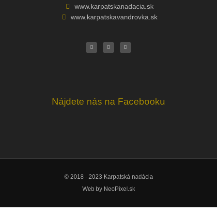
www.karpatskanadacia.sk
www.karpatskavandrovka.sk
F
Y
E
a
o
n
c
u
v
e
t
e
b
u
l
o
b
o
o
e
p
k
e
Nájdete nás na Facebooku
© 2018 - 2023 Karpatská nadácia
Web by
NeoPixel.sk