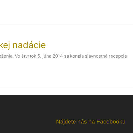
kej nadácie
ženia. Vo štvrtok 5. júna 2014 sa konala slávnostná recepcia
Nájdete nás na Facebooku