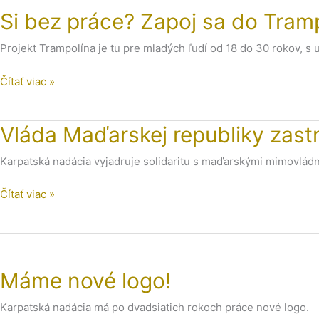
Si bez práce? Zapoj sa do Tramp
práce?
Zapoj
Projekt Trampolína je tu pre mladých ľudí od 18 do 30 rokov,
sa
do
Čítať viac »
Trampolíny!
Vláda
Vláda Maďarskej republiky zast
Maďarskej
Karpatská nadácia vyjadruje solidaritu s maďarskými mimovlád
republiky
zastrašuje
Čítať viac »
občiansku
spoločnosť.
Máme
nové
Máme nové logo!
logo!
Karpatská nadácia má po dvadsiatich rokoch práce nové logo.