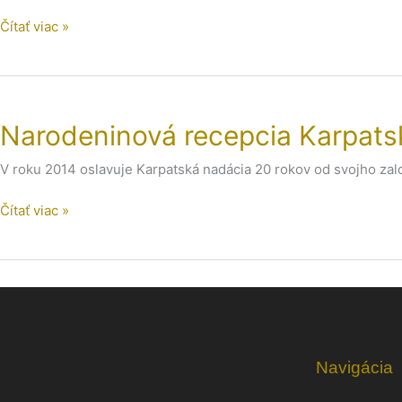
Čítať viac »
Narodeninová
recepcia
Narodeninová recepcia Karpats
Karpatskej
nadácie
V roku 2014 oslavuje Karpatská nadácia 20 rokov od svojho zalo
Čítať viac »
Navigácia