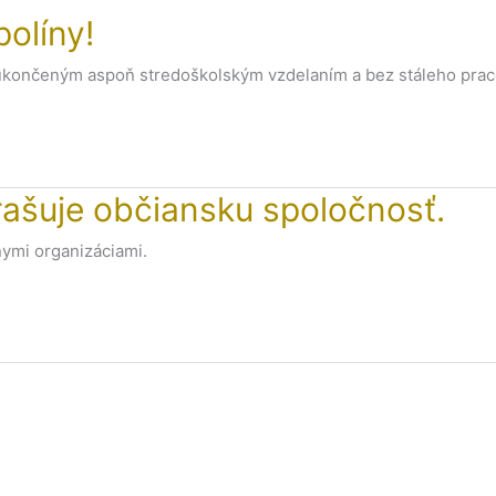
olíny!
 s ukončeným aspoň stredoškolským vzdelaním a bez stáleho pra
rašuje občiansku spoločnosť.
nymi organizáciami.