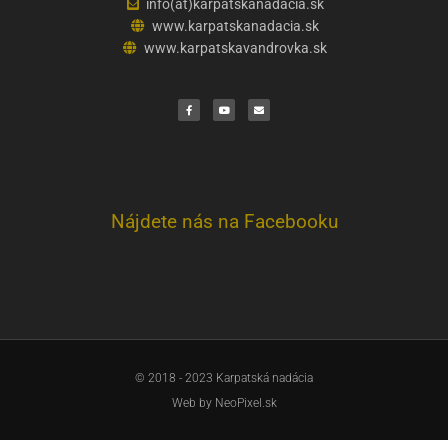
info(at)karpatskanadacia.sk
www.karpatskanadacia.sk
www.karpatskavandrovka.sk
F
Y
E
a
o
n
c
u
v
e
t
e
b
u
l
o
b
o
o
e
p
k
e
Nájdete nás na Facebooku
© 2018 - 2023 Karpatská nadácia
Web by
NeoPixel.sk