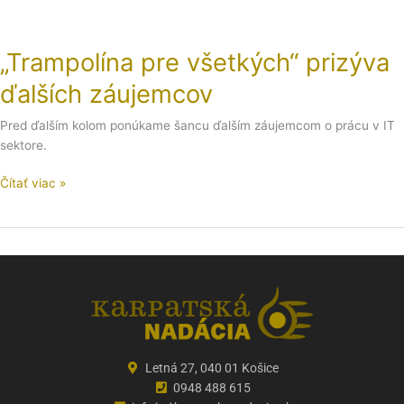
„Trampolína pre všetkých“ prizýva
ďalších záujemcov
Pred ďalším kolom ponúkame šancu ďalším záujemcom o prácu v IT
sektore.
Čítať viac »
Letná 27, 040 01 Košice
0948 488 615