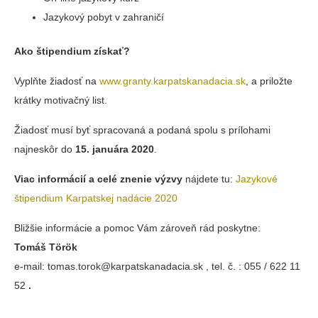
Jazykový pobyt v zahraničí
Ako štipendium získať?
Vyplňte žiadosť na
www.granty.karpatskanadacia.sk
, a priložte
krátky motivačný list.
Žiadosť musí byť spracovaná a podaná spolu s prílohami
najneskôr do
15. januára 2020
.
Viac informácií a celé znenie výzvy
nájdete tu:
Jazykové
štipendium Karpatskej nadácie 2020
Bližšie informácie a pomoc Vám zároveň rád poskytne:
Tomáš Török
e-mail: tomas.torok@karpatskanadacia.sk , tel. č. : 055 / 622 11
52
.