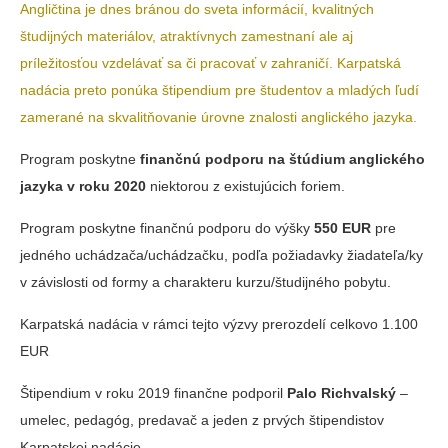
Angličtina je dnes bránou do sveta informácií, kvalitných
študijných materiálov, atraktívnych zamestnaní ale aj
príležitosťou vzdelávať sa či pracovať v zahraničí. Karpatská
nadácia preto ponúka štipendium pre študentov a mladých ľudí
zamerané na skvalitňovanie úrovne znalosti anglického jazyka.
Program poskytne
finančnú podporu na štúdium anglického
jazyka v roku 2020
niektorou z existujúcich foriem.
Program poskytne finančnú podporu do výšky
550 EUR
pre
jedného uchádzača/uchádzačku, podľa požiadavky žiadateľa/ky
v závislosti od formy a charakteru kurzu/študijného pobytu.
Karpatská nadácia v rámci tejto výzvy prerozdelí celkovo 1.100
EUR
Štipendium v roku 2019 finančne podporil
Palo Richvalský
–
umelec, pedagóg, predavač a jeden z prvých štipendistov
Karpatskej nadácie.
.