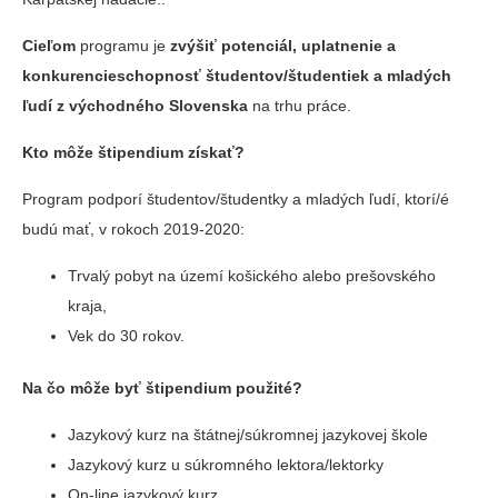
Cieľom
programu je
zvýšiť potenciál, uplatnenie a
konkurencieschopnosť študentov/študentiek a mladých
ľudí z východného Slovenska
na trhu práce.
Kto môže štipendium získať?
Program podporí študentov/študentky a mladých ľudí, ktorí/é
budú mať, v rokoch 2019-2020:
Trvalý pobyt na území košického alebo prešovského
kraja,
Vek do 30 rokov.
Na čo môže byť štipendium použité?
Jazykový kurz na štátnej/súkromnej jazykovej škole
Jazykový kurz u súkromného lektora/lektorky
On-line jazykový kurz