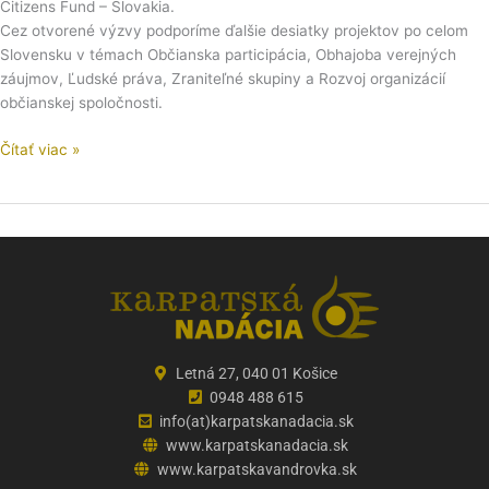
Citizens Fund – Slovakia.
Cez otvorené výzvy podporíme ďalšie desiatky projektov po celom
Slovensku v témach Občianska participácia, Obhajoba verejných
záujmov, Ľudské práva, Zraniteľné skupiny a Rozvoj organizácií
občianskej spoločnosti.
Čítať viac »
Letná 27, 040 01 Košice
0948 488 615
info(at)karpatskanadacia.sk
www.karpatskanadacia.sk
www.karpatskavandrovka.sk