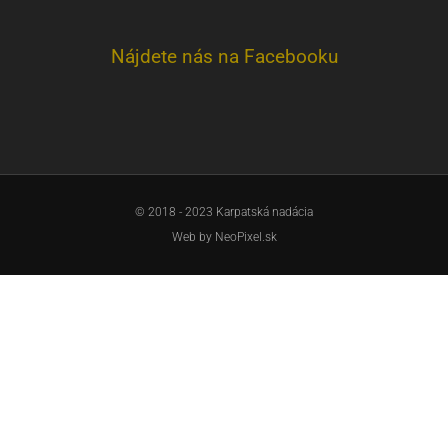
Nájdete nás na Facebooku
© 2018 - 2023 Karpatská nadácia
Web by
NeoPixel.sk