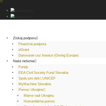
Získaj podporu
Finančná podpora
eGrant
Darovanie cez hranice (Giving Europe)
Naše riešenia
Fondy
EEA Civil Society Fund Slovakia
Spolu pre deti | UNICEF
MyMachine Slovakia
Pomoc Ukrajine
Máme radi Ukrajinu
Humanitárna pomoc