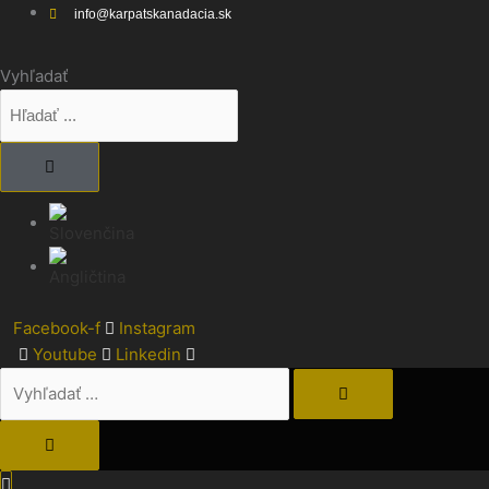
Preskočiť
Vyhľadať
info@karpatskanadacia.sk
na
…
obsah
Vyhľadať
Facebook-f
Instagram
Youtube
Linkedin