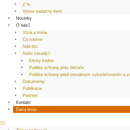
2 %
Vytvor nadačný fond
Novinky
O nás
Vízia a misia
Čo robíme
Náš tím
Naše zásady
Etický kódex
Politika ochrany práv dieťaťa
Politika ochrany pred sexuálnym vykorisťovaním a 
Dokumenty
Publikácie
Partneri
Kontakt
Daruj teraz