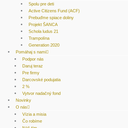
Spolu pre deti
Active Citizens Fund (ACF)
Prebuďme spiace doliny
Projekt ŠANCA
Schola ludus 21
Trampolína
Generation 2020
Pomáhaj s nami
Podpor nás
Daruj teraz
Pre firmy
Darcovské podujatia
2 %
Vytvor nadačný fond
Novinky
O nás
Vízia a misia
Čo robíme
Náš tím