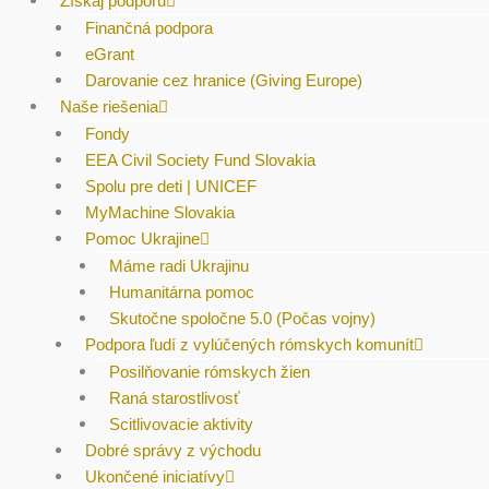
Získaj podporu
Finančná podpora
eGrant
Darovanie cez hranice (Giving Europe)
Naše riešenia
Fondy
EEA Civil Society Fund Slovakia
Spolu pre deti | UNICEF
MyMachine Slovakia
Pomoc Ukrajine
Máme radi Ukrajinu
Humanitárna pomoc
Skutočne spoločne 5.0 (Počas vojny)
Podpora ľudí z vylúčených rómskych komunít
Posilňovanie rómskych žien
Raná starostlivosť
Scitlivovacie aktivity
Dobré správy z východu
Ukončené iniciatívy