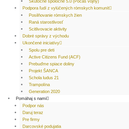
Skutočne spoločne 5.0 (Počas vojny)
Podpora ľudí z vylúčených rómskych komunít
Posilňovanie rómskych žien
Raná starostlivosť
Scitlivovacie aktivity
Dobré správy z východu
Ukončené iniciatívy
Spolu pre deti
Active Citizens Fund (ACF)
Prebuďme spiace doliny
Projekt ŠANCA
Schola ludus 21
Trampolína
Generation 2020
Pomáhaj s nami
Podpor nás
Daruj teraz
Pre firmy
Darcovské podujatia