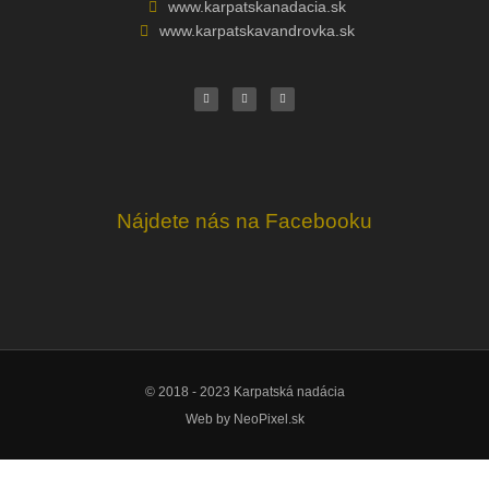
www.karpatskanadacia.sk
www.karpatskavandrovka.sk
F
Y
E
a
o
n
c
u
v
e
t
e
b
u
l
o
b
o
o
e
p
k
e
Nájdete nás na Facebooku
© 2018 - 2023 Karpatská nadácia
Web by
NeoPixel.sk