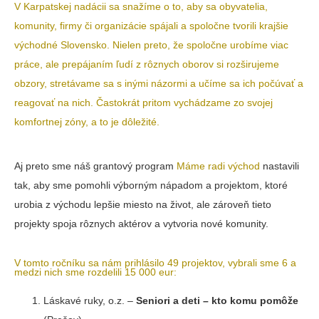
V Karpatskej nadácii sa snažíme o to, aby sa obyvatelia,
komunity, firmy či organizácie spájali a spoločne tvorili krajšie
východné Slovensko. Nielen preto, že spoločne urobíme viac
práce, ale prepájaním ľudí z rôznych oborov si rozširujeme
obzory, stretávame sa s inými názormi a učíme sa ich počúvať a
reagovať na nich. Častokrát pritom vychádzame zo svojej
komfortnej zóny, a to je dôležité.
Aj preto sme náš grantový program
Máme radi východ
nastavili
tak, aby sme pomohli výborným nápadom a projektom, ktoré
urobia z východu lepšie miesto na život, ale zároveň tieto
projekty spoja rôznych aktérov a vytvoria nové komunity.
V tomto ročníku sa nám prihlásilo 49 projektov, vybrali sme 6 a
medzi nich sme rozdelili 15 000 eur:
Láskavé ruky, o.z. –
Seniori a deti – kto komu pomôže