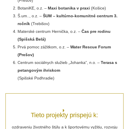
(Prešov)
BotaniKE, o.z. –
Maxi botanika v praxi
(Košice)
Š.um.., o.z. –
ŠUM – kultúrno-komunitné centrum 3.
ročník
(Trebišov)
Materské centrum Hernička, o.z. –
Čas pre rodinu
(Spišská Belá)
Prvá pomoc zážitkom, o.z. –
Water Rescue Forum
(Prešov)
Centrum sociálnych služieb „Johanka“, n.o. –
Terasa s
petangovým ihriskom
(Spišské Podhradie)
Tieto projekty prispejú k:
ozdraveniu životného štýlu a k športovému vyžitiu, rozvoju